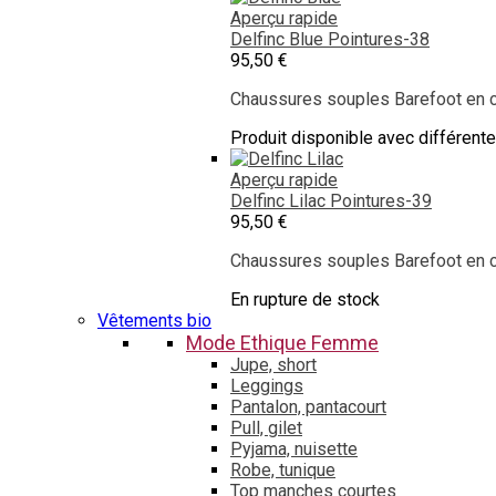
Aperçu rapide
Delfinc Blue
Pointures-38
95,50 €
Chaussures souples Barefoot en cu
Produit disponible avec différent
Aperçu rapide
Delfinc Lilac
Pointures-39
95,50 €
Chaussures souples Barefoot en cu
En rupture de stock
Vêtements bio
Mode Ethique Femme
Jupe, short
Leggings
Pantalon, pantacourt
Pull, gilet
Pyjama, nuisette
Robe, tunique
Top manches courtes