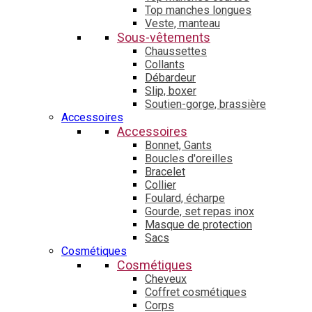
Top manches longues
Veste, manteau
Sous-vêtements
Chaussettes
Collants
Débardeur
Slip, boxer
Soutien-gorge, brassière
Accessoires
Accessoires
Bonnet, Gants
Boucles d'oreilles
Bracelet
Collier
Foulard, écharpe
Gourde, set repas inox
Masque de protection
Sacs
Cosmétiques
Cosmétiques
Cheveux
Coffret cosmétiques
Corps