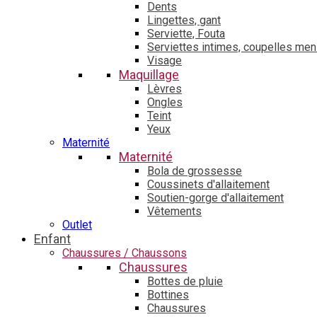
Dents
Lingettes, gant
Serviette, Fouta
Serviettes intimes, coupelles men
Visage
Maquillage
Lèvres
Ongles
Teint
Yeux
Maternité
Maternité
Bola de grossesse
Coussinets d'allaitement
Soutien-gorge d'allaitement
Vêtements
Outlet
Enfant
Chaussures / Chaussons
Chaussures
Bottes de pluie
Bottines
Chaussures