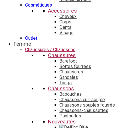
Cosmétiques
Accessoires
Cheveux
Corps
Dents
Visage
Outlet
Femme
Chaussures / Chaussons
Chaussures
Barefoot
Bottes fourrées
Chaussures
Sandales
Tongs
Chaussons
Babouches
Chaussons cuir souple
Chaussons souples fourrés
Chaussons-chaussettes
Pantoufles
Nouveautés