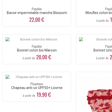
Popolini
Popol
Bavoir imperméable manche Blossom
Moufles coton bi
22,00 €
1
à partir de
Popolini
Popol
Bonnet coton bio Maroon
Bonnet coto
20,00 €
2
à partir de
à partir de
Playshoes
Chapeau anti-uv UPF50+ Licorne
19,90 €
à partir de