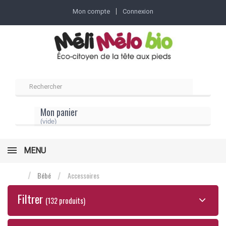
Mon compte
Connexion
Mon panier
(vide)
MENU
Bébé
Accessoires
Filtrer
(132 produits)