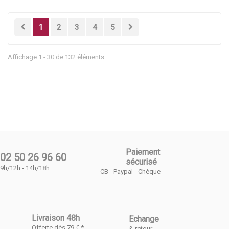
1
2
3
4
5
Affichage 1 - 30 de 132 éléments
Paiement
02 50 26 96 60
sécurisé
9h/12h - 14h/18h
CB - Paypal - Chèque
Livraison 48h
Echange
Offerte dès 79 € *
& retour