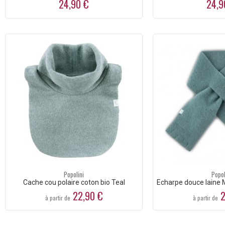
24,90 €
24,9
Popolini
Popol
Cache cou polaire coton bio Teal
Echarpe douce laine 
22,90 €
2
à partir de
à partir de