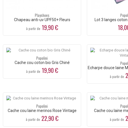
Playshoes
Popol
Chapeau anti-uv UPF50+ Fleurs
Lot 3 langes coton
19,90 €
18,0
à partir de
Popolini
Cache cou coton bio Gris Chiné
Popol
Echarpe douce laine M
19,90 €
à partir de
2
à partir de
Popolini
Popol
Cache cou laine merinos Rose Vintage
Cache cou laine me
22,90 €
2
à partir de
à partir de