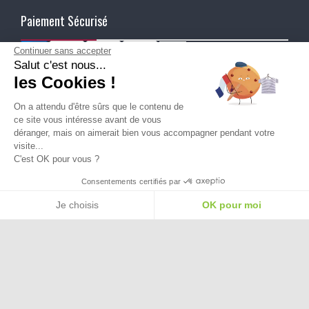
Paiement Sécurisé
Continuer sans accepter
Salut c'est nous...
Ma Livraison
les Cookies !
On a attendu d'être sûrs que le contenu de
ce site vous intéresse avant de vous
déranger, mais on aimerait bien vous accompagner pendant votre
visite...
C'est OK pour vous ?
Besoin d'aide pour choisir une
Consentements certifiés par
taille ou une pointure ?
Je choisis
OK pour moi
Plateforme de Gestion du Consentement : Personnalisez vos Options
Axeptio consent
Notre plateforme vous permet d'adapter et de gérer vos paramètres de confide