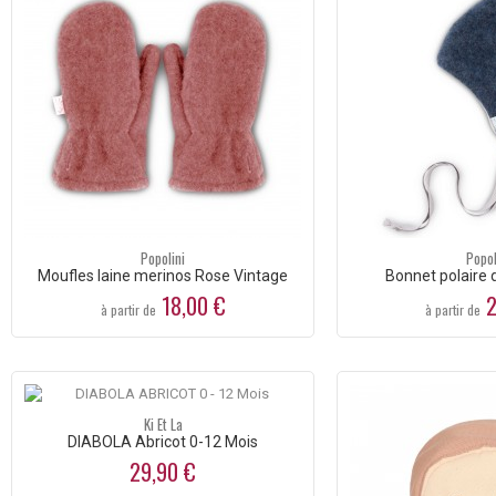
Popolini
Popol
Moufles laine merinos Rose Vintage
Bonnet polaire 
18,00 €
2
à partir de
à partir de
Ki Et La
DIABOLA Abricot 0-12 Mois
29,90 €