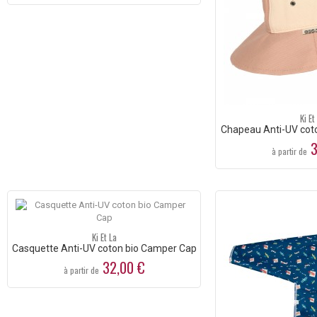
Ki Et
Chapeau Anti-UV cot
3
à partir de
Ki Et La
Casquette Anti-UV coton bio Camper Cap
32,00 €
à partir de