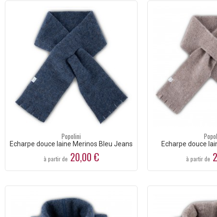
Popolini
Popol
Echarpe douce laine Merinos Bleu Jeans
Echarpe douce lai
20,00 €
2
à partir de
à partir de