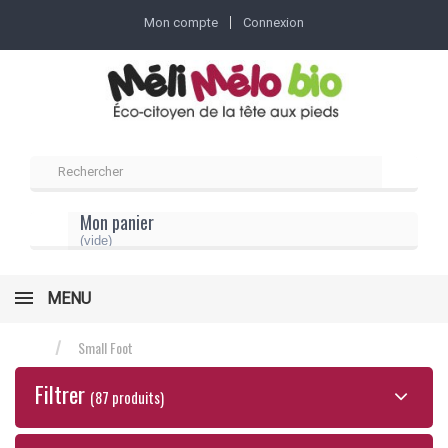
Mon compte
Connexion
Mon panier
(vide)
MENU
Small Foot
Filtrer
(87 produits)