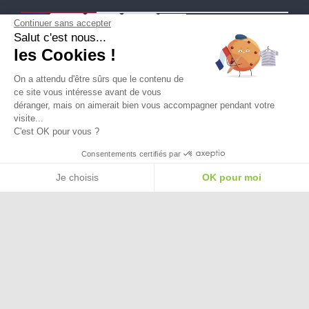
Continuer sans accepter
Salut c'est nous...
Ma Livraison
les Cookies !
On a attendu d'être sûrs que le contenu de
ce site vous intéresse avant de vous
déranger, mais on aimerait bien vous accompagner pendant votre
visite...
C'est OK pour vous ?
Besoin d'aide pour choisir une
Consentements certifiés par
taille ou une pointure ?
Je choisis
OK pour moi
Plateforme de Gestion du Consentement : Personnalisez vos Options
Axeptio consent
Notre plateforme vous permet d'adapter et de gérer vos paramètres de confide