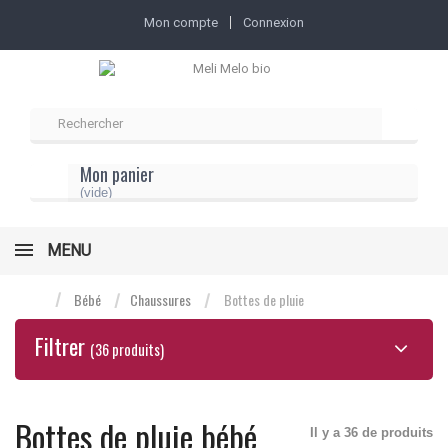
Mon compte
Connexion
Mon panier
(vide)
MENU
Bébé
Chaussures
Bottes de pluie
Filtrer
(36 produits)
Bottes de pluie bébé
Il y a 36 de produits