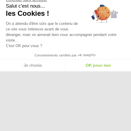
Salut c'est nous...
Paiement Sécurisé
les Cookies !
On a attendu d'être sûrs que le contenu de
Ma Livraison
ce site vous intéresse avant de vous
déranger, mais on aimerait bien vous accompagner pendant votre
visite...
C'est OK pour vous ?
Besoin d'aide pour choisir une
Consentements certifiés par
taille ou une pointure ?
Je choisis
OK pour moi
Plateforme de Gestion du Consentement : Personnalisez vos Options
Axeptio consent
Notre plateforme vous permet d'adapter et de gérer vos paramètres de confide