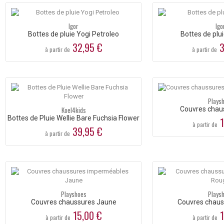
Igor
Igo
Bottes de pluie Yogi Petroleo
Bottes de plu
32,95 €
3
à partir de
à partir de
Plays
Koel4kids
Couvres chau
Bottes de Pluie Wellie Bare Fuchsia Flower
1
à partir de
39,95 €
à partir de
Playshoes
Plays
Couvres chaussures Jaune
Couvres chau
15,00 €
1
à partir de
à partir de