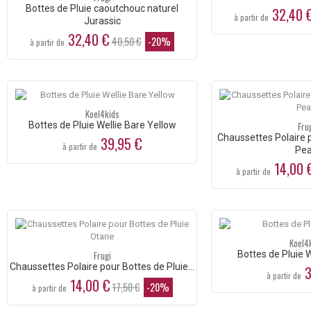
Bottes de Pluie caoutchouc naturel
32,40 
à partir de
Jurassic
32,40 €
40,50 €
-20%
à partir de
Koel4kids
Bottes de Pluie Wellie Bare Yellow
Fru
Chaussettes Polaire p
39,95 €
à partir de
Pe
14,00 
à partir de
Koel4
Frugi
Bottes de Pluie W
Chaussettes Polaire pour Bottes de Pluie...
3
à partir de
14,00 €
17,50 €
-20%
à partir de