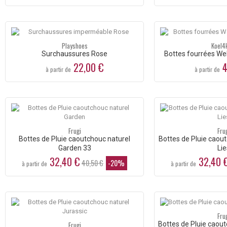
Playshoes
Koel4
Surchaussures Rose
Bottes fourrées Wel
22,00 €
4
à partir de
à partir de
Frugi
Fru
Bottes de Pluie caoutchouc naturel
Bottes de Pluie caou
Garden 33
Lie
32,40 €
32,40 
40,50 €
-20%
à partir de
à partir de
Fru
Frugi
Bottes de Pluie caou