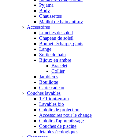
Pyjama
Body
Chaussettes
Maillot de bain anti-uv
Accessoires
Lunettes de soleil
Chapeau de soleil
Bonnet, écharpe, gants
Lange
Sortie de bain
Bijoux en ambre
Bracelet
Collier
Jambières
Bouillotte
Carte cadeau
Couches lavables
TE1 tout-en-un
Lavables bio
Culotte de protection
Accessoires pour le change
Culotte d'apprentissage
Couches de piscine
Jetables écologiques