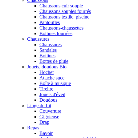
Chaussons
Chaussons cuir souple
Chaussons souples fourrés
Chaussons textile, piscine
Pantoufles
Chaussons-chaussettes
Bottines fourrées
Chaussures
Chaussures
Sandales
Bottines
Bottes de pluie
Jouets, doudous Bio
Hochet
Attache suce
Boîte à musique
Tirelire
Jouets d'éveil
Doudous
Linge de Lit
Couverture
Gigoteuse
Drap
Repas
Bavoir