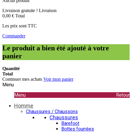
Aucun produit
Livraison gratuite !
Livraison
0,00 €
Total
Les prix sont TTC
Commander
Le produit a bien été ajouté à votre
panier
Quantité
Total
Continuer mes achats
Voir mon panier
Menu
Menu
Retour
Homme
Chaussures / Chaussons
Chaussures
Barefoot
Bottes fourrées