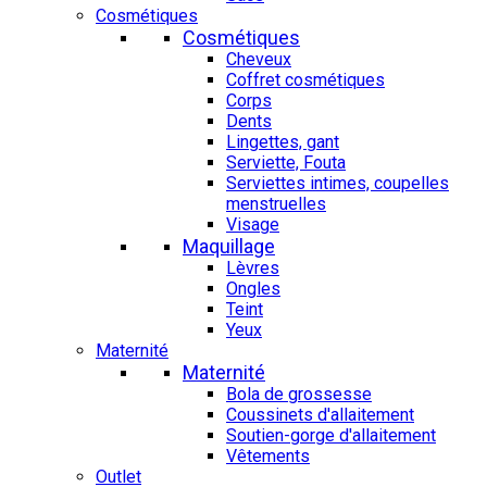
Cosmétiques
Cosmétiques
Cheveux
Coffret cosmétiques
Corps
Dents
Lingettes, gant
Serviette, Fouta
Serviettes intimes, coupelles
menstruelles
Visage
Maquillage
Lèvres
Ongles
Teint
Yeux
Maternité
Maternité
Bola de grossesse
Coussinets d'allaitement
Soutien-gorge d'allaitement
Vêtements
Outlet