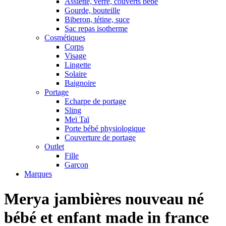
Assiette, verre, couverts bébé
Gourde, bouteille
Biberon, tétine, suce
Sac repas isotherme
Cosmétiques
Corps
Visage
Lingette
Solaire
Baignoire
Portage
Echarpe de portage
Sling
Meï Taï
Porte bébé physiologique
Couverture de portage
Outlet
Fille
Garçon
Marques
Merya jambières nouveau né
bébé et enfant made in france