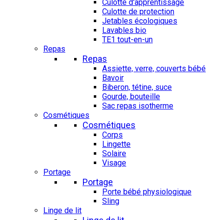
Culotte d'apprentissage
Culotte de protection
Jetables écologiques
Lavables bio
TE1 tout-en-un
Repas
Repas
Assiette, verre, couverts bébé
Bavoir
Biberon, tétine, suce
Gourde, bouteille
Sac repas isotherme
Cosmétiques
Cosmétiques
Corps
Lingette
Solaire
Visage
Portage
Portage
Porte bébé physiologique
Sling
Linge de lit