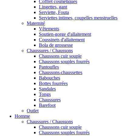
Coffret cosmétiques
Lingettes, gant
Serviette, Fouta
Serviettes intimes, coupelles menstruelles
Maternité
Vêtements
Soutien-gorge d'allaitement
Coussinets d'allaitement
Bola de grossesse
Chaussures / Chaussons
Chaussons cuir souple
Chaussons souples fourrés
Pantoufles
Chaussons-chaussettes
Babouches
Bottes fourrées
Sandales
Tongs
Chaussures
Barefoot
Outlet
Homme
Chaussures / Chaussons
Chaussons cuir souple
Chaussons souples fourrés