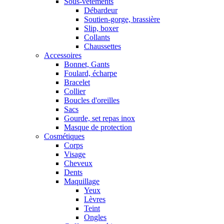
Sous-vêtements
Débardeur
Soutien-gorge, brassière
Slip, boxer
Collants
Chaussettes
Accessoires
Bonnet, Gants
Foulard, écharpe
Bracelet
Collier
Boucles d'oreilles
Sacs
Gourde, set repas inox
Masque de protection
Cosmétiques
Corps
Visage
Cheveux
Dents
Maquillage
Yeux
Lèvres
Teint
Ongles