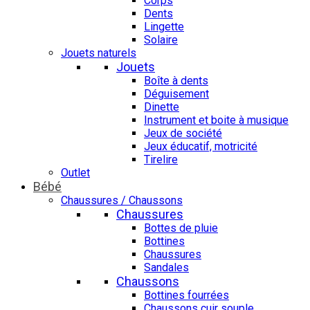
Corps
Dents
Lingette
Solaire
Jouets naturels
Jouets
Boîte à dents
Déguisement
Dinette
Instrument et boite à musique
Jeux de société
Jeux éducatif, motricité
Tirelire
Outlet
Bébé
Chaussures / Chaussons
Chaussures
Bottes de pluie
Bottines
Chaussures
Sandales
Chaussons
Bottines fourrées
Chaussons cuir souple