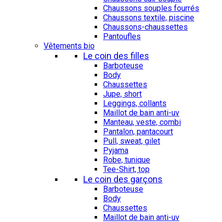
Chaussons souples fourrés
Chaussons textile, piscine
Chaussons-chaussettes
Pantoufles
Vêtements bio
Le coin des filles
Barboteuse
Body
Chaussettes
Jupe, short
Leggings, collants
Maillot de bain anti-uv
Manteau, veste, combi
Pantalon, pantacourt
Pull, sweat, gilet
Pyjama
Robe, tunique
Tee-Shirt, top
Le coin des garçons
Barboteuse
Body
Chaussettes
Maillot de bain anti-uv