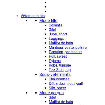
Vêtements bio
Mode fille
Collants
Gilet
Jupe, short
Leggings
Maillot de bain
Manteau, veste, polaire
Pantalon, pantacourt
Pull, sweat
Pyjama
Robe, tunique
Tee-Shirt, top
Sous-vêtements
Chaussettes
Débardeur, sous-pull
Slip, boxer
Mode garçon
Gilet
Maillot de bain