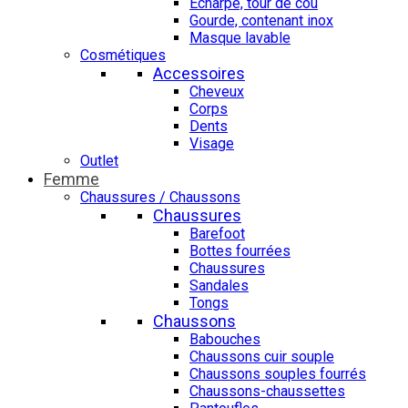
Echarpe, tour de cou
Gourde, contenant inox
Masque lavable
Cosmétiques
Accessoires
Cheveux
Corps
Dents
Visage
Outlet
Femme
Chaussures / Chaussons
Chaussures
Barefoot
Bottes fourrées
Chaussures
Sandales
Tongs
Chaussons
Babouches
Chaussons cuir souple
Chaussons souples fourrés
Chaussons-chaussettes