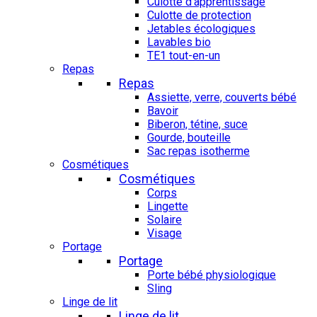
Culotte d'apprentissage
Culotte de protection
Jetables écologiques
Lavables bio
TE1 tout-en-un
Repas
Repas
Assiette, verre, couverts bébé
Bavoir
Biberon, tétine, suce
Gourde, bouteille
Sac repas isotherme
Cosmétiques
Cosmétiques
Corps
Lingette
Solaire
Visage
Portage
Portage
Porte bébé physiologique
Sling
Linge de lit
Linge de lit