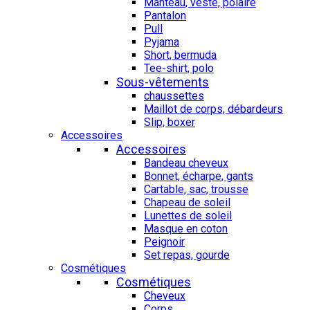
Manteau, veste, polaire
Pantalon
Pull
Pyjama
Short, bermuda
Tee-shirt, polo
Sous-vêtements
chaussettes
Maillot de corps, débardeurs
Slip, boxer
Accessoires
Accessoires
Bandeau cheveux
Bonnet, écharpe, gants
Cartable, sac, trousse
Chapeau de soleil
Lunettes de soleil
Masque en coton
Peignoir
Set repas, gourde
Cosmétiques
Cosmétiques
Cheveux
Corps