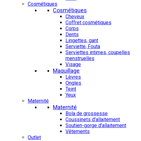
Cosmétiques
Cosmétiques
Cheveux
Coffret cosmétiques
Corps
Dents
Lingettes, gant
Serviette, Fouta
Serviettes intimes, coupelles
menstruelles
Visage
Maquillage
Lèvres
Ongles
Teint
Yeux
Maternité
Maternité
Bola de grossesse
Coussinets d'allaitement
Soutien-gorge d'allaitement
Vêtements
Outlet