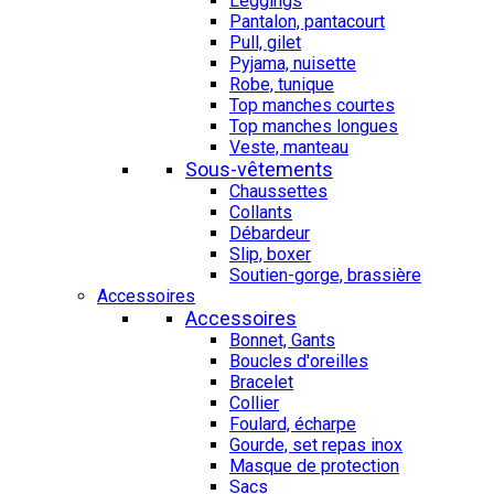
Leggings
Pantalon, pantacourt
Pull, gilet
Pyjama, nuisette
Robe, tunique
Top manches courtes
Top manches longues
Veste, manteau
Sous-vêtements
Chaussettes
Collants
Débardeur
Slip, boxer
Soutien-gorge, brassière
Accessoires
Accessoires
Bonnet, Gants
Boucles d'oreilles
Bracelet
Collier
Foulard, écharpe
Gourde, set repas inox
Masque de protection
Sacs