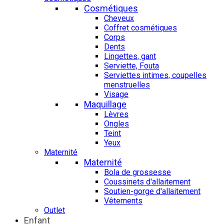
Cosmétiques
Cheveux
Coffret cosmétiques
Corps
Dents
Lingettes, gant
Serviette, Fouta
Serviettes intimes, coupelles
menstruelles
Visage
Maquillage
Lèvres
Ongles
Teint
Yeux
Maternité
Maternité
Bola de grossesse
Coussinets d'allaitement
Soutien-gorge d'allaitement
Vêtements
Outlet
Enfant