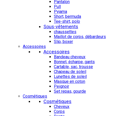
Pantalon
Pull
Pyjama
Short, bermuda
Tee-shirt, polo
Sous-vêtements
chaussettes
Maillot de corps, débardeurs
Slip, boxer
Accessoires
Accessoires
Bandeau cheveux
Bonnet, écharpe, gants
Cartable, sac, trousse
Chapeau de soleil
Lunettes de soleil
Masque en coton
Peignoir
Set repas, gourde
Cosmétiques
Cosmétiques
Cheveux
Corps