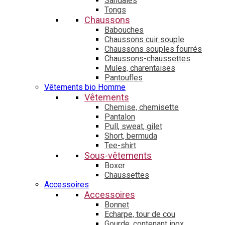
Sandales
Tongs
Chaussons
Babouches
Chaussons cuir souple
Chaussons souples fourrés
Chaussons-chaussettes
Mules, charentaises
Pantoufles
Vêtements bio Homme
Vêtements
Chemise, chemisette
Pantalon
Pull, sweat, gilet
Short, bermuda
Tee-shirt
Sous-vêtements
Boxer
Chaussettes
Accessoires
Accessoires
Bonnet
Echarpe, tour de cou
Gourde, contenant inox