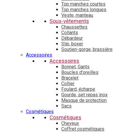
Top manches courtes
Top manches longues
Veste, manteau
Sous-vêtements
Chaussettes
Collants
Débardeur
Slip, boxer
Soutien-gorge, brassière
Accessoires
Accessoires
Bonnet, Gants
Boucles d'oreilles
Bracelet
Collier
Foulard, écharpe
Gourde, set repas inox
Masque de protection
Sacs
Cosmétiques
Cosmétiques
Cheveux
Coffret cosmétiques