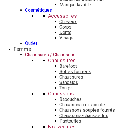
Masque lavable
Cosmétiques
Accessoires
Cheveux
Corps
Dents
Visage
Outlet
Femme
Chaussures / Chaussons
Chaussures
Barefoot
Bottes fourrées
Chaussures
Sandales
Tongs
Chaussons
Babouches
Chaussons cuir souple
Chaussons souples fourrés
Chaussons-chaussettes
Pantoufles
Nouveautés