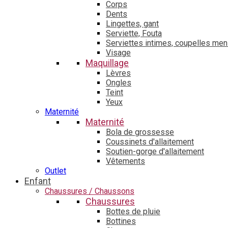
Corps
Dents
Lingettes, gant
Serviette, Fouta
Serviettes intimes, coupelles men
Visage
Maquillage
Lèvres
Ongles
Teint
Yeux
Maternité
Maternité
Bola de grossesse
Coussinets d'allaitement
Soutien-gorge d'allaitement
Vêtements
Outlet
Enfant
Chaussures / Chaussons
Chaussures
Bottes de pluie
Bottines