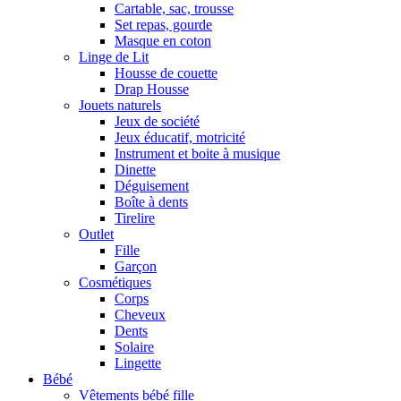
Cartable, sac, trousse
Set repas, gourde
Masque en coton
Linge de Lit
Housse de couette
Drap Housse
Jouets naturels
Jeux de société
Jeux éducatif, motricité
Instrument et boite à musique
Dinette
Déguisement
Boîte à dents
Tirelire
Outlet
Fille
Garçon
Cosmétiques
Corps
Cheveux
Dents
Solaire
Lingette
Bébé
Vêtements bébé fille