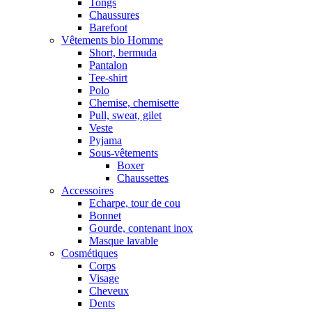
Tongs
Chaussures
Barefoot
Vêtements bio Homme
Short, bermuda
Pantalon
Tee-shirt
Polo
Chemise, chemisette
Pull, sweat, gilet
Veste
Pyjama
Sous-vêtements
Boxer
Chaussettes
Accessoires
Echarpe, tour de cou
Bonnet
Gourde, contenant inox
Masque lavable
Cosmétiques
Corps
Visage
Cheveux
Dents