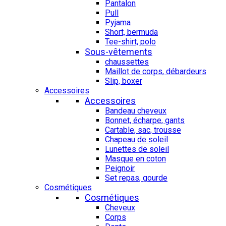
Pantalon
Pull
Pyjama
Short, bermuda
Tee-shirt, polo
Sous-vêtements
chaussettes
Maillot de corps, débardeurs
Slip, boxer
Accessoires
Accessoires
Bandeau cheveux
Bonnet, écharpe, gants
Cartable, sac, trousse
Chapeau de soleil
Lunettes de soleil
Masque en coton
Peignoir
Set repas, gourde
Cosmétiques
Cosmétiques
Cheveux
Corps