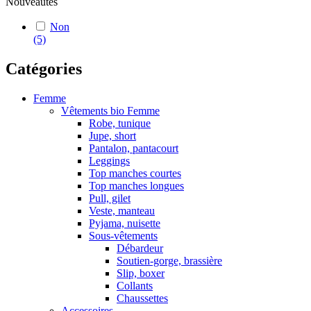
Nouveautés
Non
(5)
Catégories
Femme
Vêtements bio Femme
Robe, tunique
Jupe, short
Pantalon, pantacourt
Leggings
Top manches courtes
Top manches longues
Pull, gilet
Veste, manteau
Pyjama, nuisette
Sous-vêtements
Débardeur
Soutien-gorge, brassière
Slip, boxer
Collants
Chaussettes
Accessoires