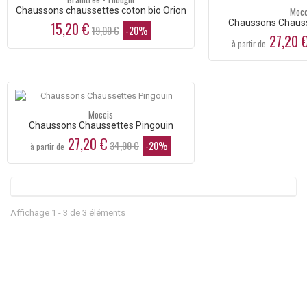
Chaussons chaussettes coton bio Orion
Mocc
Chaussons Chauss
15,20 €
19,00 €
-20%
27,20 
à partir de
Moccis
Chaussons Chaussettes Pingouin
27,20 €
34,00 €
-20%
à partir de
Affichage 1 - 3 de 3 éléments