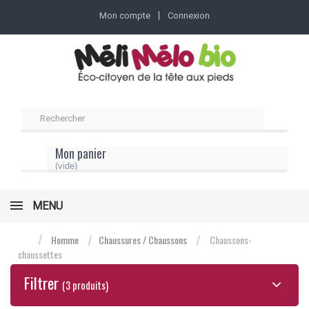
Mon compte
Connexion
Mon panier
(vide)
MENU
Homme
Chaussures / Chaussons
Chaussons-
chaussettes
Filtrer
(3 produits)