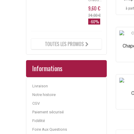
9,60 €
9,60 €
à part
24,00 €
24,00 €
-60%
-60%
TOUTES LES PROMOS
Chap
Informations
Livraison
C
Notre histoire
CGV
Paiement sécurisé
Fidélité
Foire Aux Questions