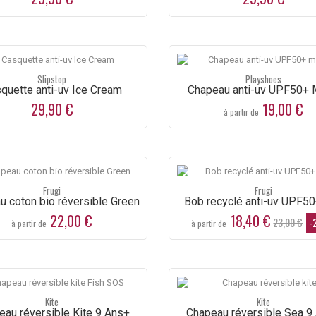
Slipstop
Playshoes
quette anti-uv Ice Cream
Chapeau anti-uv UPF50+ 
29,90 €
19,00 €
à partir de
Frugi
Frugi
Body
Body
u coton bio réversible Green
Bob recyclé anti-uv UPF5
coton
coton
22,00 €
18,40 €
23,00 €
-
bio
bio
à partir de
à partir de
rouge
rouge
Idéo 6
Idéo 6
Mois
Mois
Une
Une
belle
belle
couleur
couleur
pour un
pour un
Kite
Kite
body
body
eau réversible Kite 9 Ans+
Chapeau réversible Sea 9
chaud...
chaud...