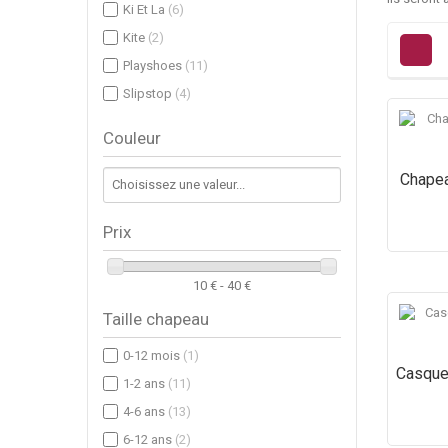
Ki Et La
(6)
Kite
(2)
Playshoes
(11)
Slipstop
(4)
Couleur
Chapea
Prix
10 € - 40 €
Taille chapeau
0-12 mois
(1)
Casquet
1-2 ans
(11)
4-6 ans
(13)
6-12 ans
(2)