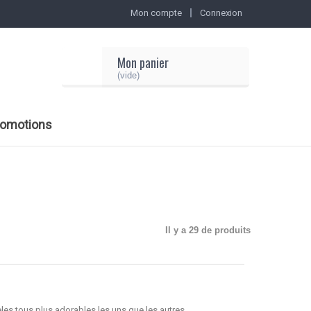
Mon compte
Connexion
Mon panier
(vide)
romotions
Il y a 29 de produits
èles tous plus adorables les uns que les autres.