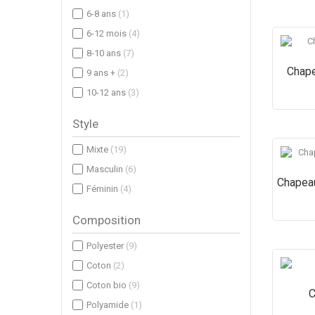
6-8 ans
(1)
6-12 mois
(4)
8-10 ans
(7)
Chape
9 ans +
(2)
10-12 ans
(3)
Style
Mixte
(19)
Masculin
(6)
Chapeau
Féminin
(4)
Composition
Polyester
(9)
Coton
(2)
Coton bio
(9)
C
Polyamide
(1)