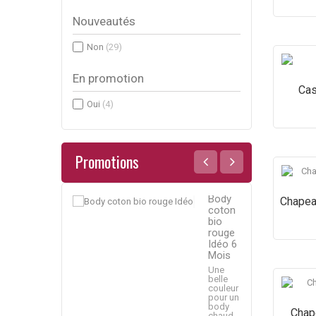
Nouveautés
Non
(29)
En promotion
Cas
Oui
(4)
Promotions
Body
Body
Chapea
coton
coton
bio
bio
rouge
rouge
Idéo 6
Idéo 6
Mois
Mois
Une
Une
belle
belle
couleur
couleur
pour un
pour un
body
body
Chap
chaud...
chaud...