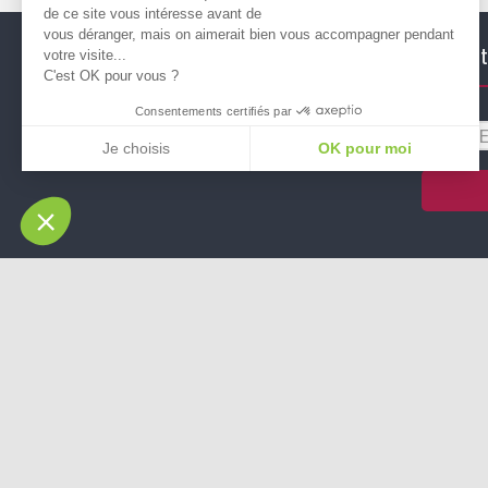
de ce site vous intéresse avant de
vous déranger, mais on aimerait bien vous accompagner pendant
Suivez nous !
Newslett
votre visite...
C'est OK pour vous ?
Consentements certifiés par
Je choisis
OK pour moi
Plateforme de Gestion du Consentement : Personnalisez vos Options
Axeptio consent
Notre plateforme vous permet d'adapter et de gérer vos paramètres de conf