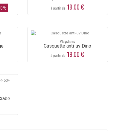
19,00 €
30%
9,60 €
9,60 €
à partir de
24,00 €
24,00 
-60%
-60%
Playshoes
ge
Casquette anti-uv Dino
19,00 €
à partir de
Crabe