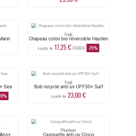
Frugi
Marin
Chapeau coton bio réversible Hayden
17,25 €
23,00 €
-25%
à partir de
Frugi
Body
Body
0+ Sea
Bob recyclé anti-uv UPF50+ Surf
coton
coton
23,00 €
20%
bio
bio
à partir de
rouge
rouge
Idéo 6
Idéo 6
Mois
Mois
Une
Une
belle
belle
couleur
couleu
pour un
pour u
Playshoes
body
body
 Ans+
Casquette anti-uv Croco
chaud...
chaud..