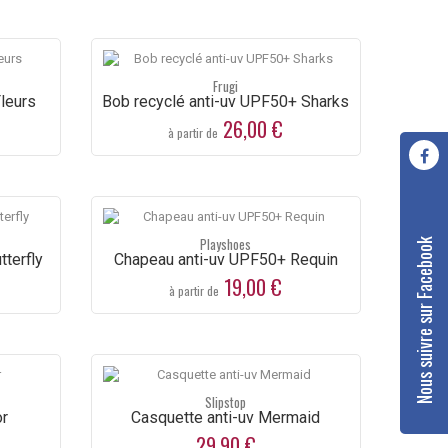
Frugi
leurs
Bob recyclé anti-uv UPF50+ Sharks
26,00 €
à partir de
Playshoes
Nous suivre sur Facebook
terfly
Chapeau anti-uv UPF50+ Requin
19,00 €
à partir de
Slipstop
or
Casquette anti-uv Mermaid
29,90 €