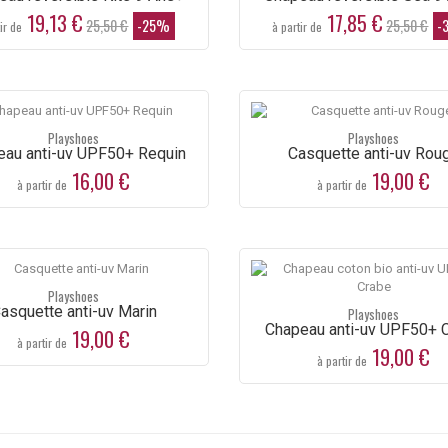
19,13 €
17,85 €
25,50 €
-25%
25,50 €
-
9,60 €
9,60 €
ir de
à partir de
24,00 €
24,00 €
-60%
-60%
Playshoes
Playshoes
eau anti-uv UPF50+ Requin
Casquette anti-uv Rou
16,00 €
19,00 €
à partir de
à partir de
Playshoes
asquette anti-uv Marin
Playshoes
Chapeau anti-uv UPF50+ 
19,00 €
à partir de
19,00 €
à partir de