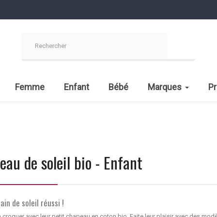
Femme
Enfant
Bébé
Marques
P
au de soleil bio - Enfant
ain de soleil réussi !
 à croquer avec leur petit chapeau en coton bio. Faite leur plaisir avec des mod