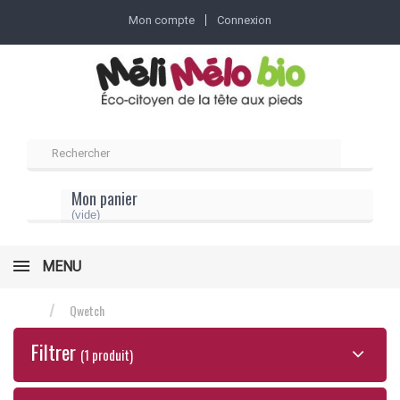
Mon compte
Connexion
Mon panier
(vide)
MENU
Qwetch
Filtrer
(1 produit)