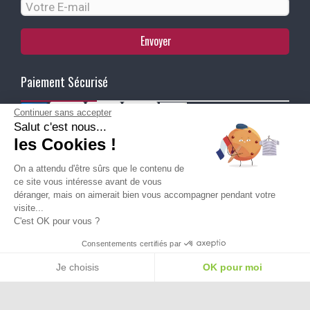
Envoyer
Paiement Sécurisé
Continuer sans accepter
Salut c'est nous...
Ma Livraison
les Cookies !
On a attendu d'être sûrs que le contenu de
ce site vous intéresse avant de vous
déranger, mais on aimerait bien vous accompagner pendant votre
visite...
C'est OK pour vous ?
Besoin d'aide pour choisir une
Consentements certifiés par
taille ou une pointure ?
Je choisis
OK pour moi
Plateforme de Gestion du Consentement : Personnalisez vos Options
Axeptio consent
Notre plateforme vous permet d'adapter et de gérer vos paramètres de confide