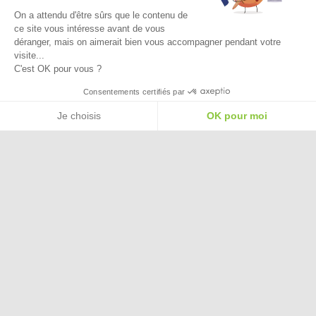
On a attendu d'être sûrs que le contenu de
ce site vous intéresse avant de vous
déranger, mais on aimerait bien vous accompagner pendant votre
visite...
C'est OK pour vous ?
Besoin d'aide pour choisir une
Consentements certifiés par
taille ou une pointure ?
Je choisis
OK pour moi
Plateforme de Gestion du Consentement : Personnalisez vos Options
Axeptio consent
Notre plateforme vous permet d'adapter et de gérer vos paramètres de confide