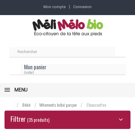
Mon compte
Connexion
Mon panier
(vide)
MENU
Bébé
Vêtements bébé garçon
Chaussettes
Filtrer
(35 produits)