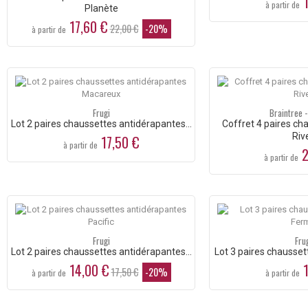
1
à partir de
Planète
17,60 €
22,00 €
-20%
à partir de
Frugi
Braintree 
Lot 2 paires chaussettes antidérapantes...
Coffret 4 paires c
Riv
17,50 €
à partir de
2
à partir de
Frugi
Fru
Lot 2 paires chaussettes antidérapantes...
Lot 3 paires chausset
14,00 €
1
17,50 €
-20%
à partir de
à partir de