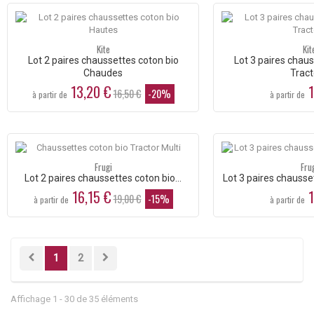
Kite
Kit
Lot 2 paires chaussettes coton bio
Lot 3 paires chaus
Chaudes
Tract
13,20 €
1
16,50 €
-20%
à partir de
à partir de
Frugi
Fru
Lot 2 paires chaussettes coton bio...
Lot 3 paires chausse
16,15 €
1
19,00 €
-15%
à partir de
à partir de
1
2
Affichage 1 - 30 de 35 éléments