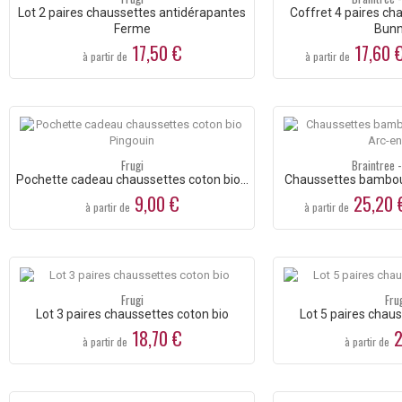
Lot 2 paires chaussettes antidérapantes
Coffret 4 paires c
Ferme
Bunny
17,50 €
17,60 
à partir de
à partir de
Frugi
Braintree 
Pochette cadeau chaussettes coton bio...
Chaussettes bambou C
9,00 €
25,20 
à partir de
à partir de
Frugi
Fru
Lot 3 paires chaussettes coton bio
Lot 5 paires chaus
18,70 €
2
à partir de
à partir de