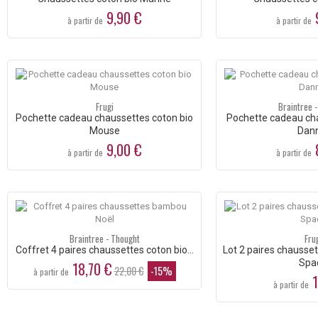
9,90 €
9
à partir de
à partir de
Frugi
Braintree 
Pochette cadeau chaussettes coton bio
Pochette cadeau c
Mouse
Dan
9,00 €
8
à partir de
à partir de
Braintree - Thought
Fru
Coffret 4 paires chaussettes coton bio...
Lot 2 paires chausse
Spa
18,70 €
22,00 €
-15%
à partir de
1
à partir de