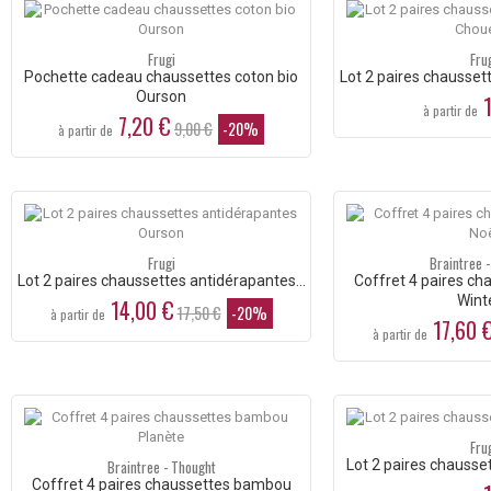
Frugi
Fru
Pochette cadeau chaussettes coton bio
Lot 2 paires chaussett
Ourson
1
à partir de
7,20 €
9,00 €
-20%
à partir de
Frugi
Braintree 
Lot 2 paires chaussettes antidérapantes...
Coffret 4 paires c
Winte
14,00 €
17,50 €
-20%
à partir de
17,60 
à partir de
Fru
Braintree - Thought
Lot 2 paires chausse
Coffret 4 paires chaussettes bambou