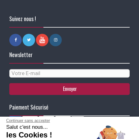
Suivez nous !
Newsletter
Envoyer
Paiement Sécurisé
Continuer sans accepter
Salut c'est nous...
Ma Livraison
les Cookies !