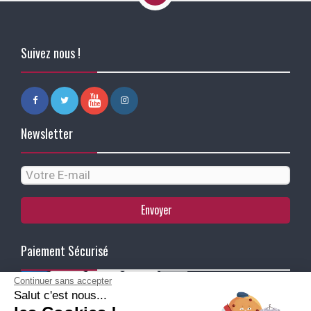
Suivez nous !
Newsletter
Envoyer
Paiement Sécurisé
Continuer sans accepter
Salut c'est nous...
Ma Livraison