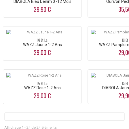
DIABOLA Bleu Denim 0 -12 Mois
Ours'on Pêc
29,90 €
35,5
Ki Et La
Ki Et
WAZZ Jaune 1-2 Ans
WAZZ Pamplemo
29,00 €
29,0
Ki Et La
Ki Et
WAZZ Rose 1-2 Ans
DIABOLA Jaune
29,00 €
29,9
Affichage 1 - 24 de 24 éléments