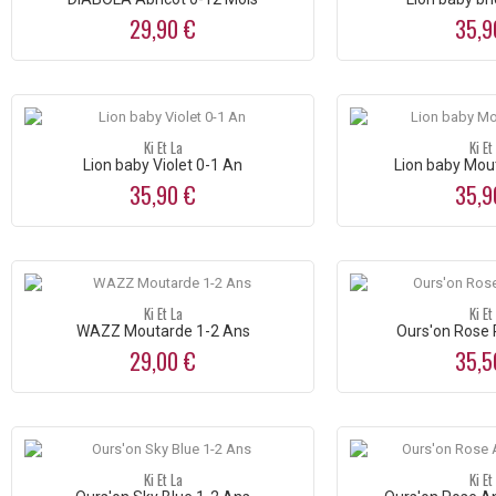
29,90 €
35,9
Ki Et La
Ki Et
Lion baby Violet 0-1 An
Lion baby Mou
35,90 €
35,9
Ki Et La
Ki Et
WAZZ Moutarde 1-2 Ans
Ours'on Rose 
29,00 €
35,5
Ki Et La
Ki Et