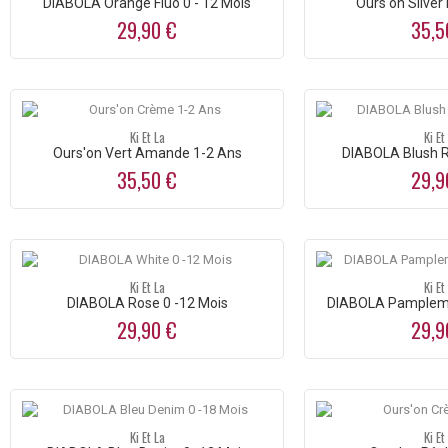
DIABOLA Orange Fluo 0 - 12 Mois
Ours'on Silver
29,90 €
35,5
Ki Et La
Ki Et
Ours'on Vert Amande 1-2 Ans
DIABOLA Blush R
35,50 €
29,9
Ki Et La
Ki Et
DIABOLA Rose 0 -12 Mois
DIABOLA Pamplemo
29,90 €
29,9
Ki Et La
Ki Et