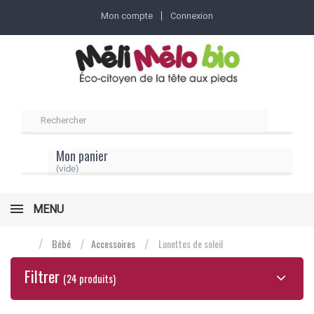
Mon compte
Connexion
Mon panier
(vide)
MENU
Bébé
Accessoires
Lunettes de soleil
Filtrer
(24 produits)