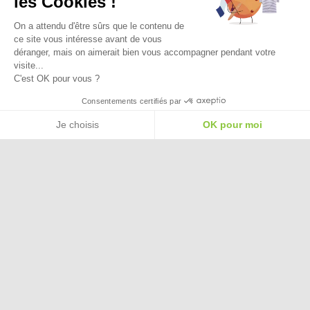
les Cookies !
On a attendu d'être sûrs que le contenu de
ce site vous intéresse avant de vous
déranger, mais on aimerait bien vous accompagner pendant votre
visite...
C'est OK pour vous ?
Besoin d'aide pour choisir une
Consentements certifiés par
taille ou une pointure ?
Je choisis
OK pour moi
Plateforme de Gestion du Consentement : Personnalisez vos Options
Axeptio consent
Notre plateforme vous permet d'adapter et de gérer vos paramètres de confide