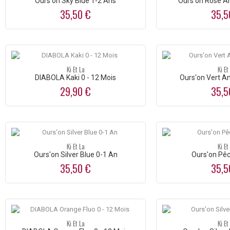
Ours'on Sky Blue 1-2 Ans
Ours'on Rose An
35,50 €
35,5
Ki Et La
Ki Et
DIABOLA Kaki 0 - 12 Mois
Ours'on Vert A
29,90 €
35,5
Ki Et La
Ki Et
Ours'on Silver Blue 0-1 An
Ours'on Pêc
35,50 €
35,5
Ki Et La
Ki Et