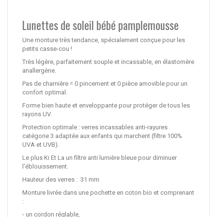
Lunettes de soleil bébé pamplemousse
Une monture très tendance, spécialement conçue pour les
petits casse-cou !
Très légère, parfaitement souple et incassable, en élastomère
anallergène.
Pas de charnière = 0 pincement et 0 pièce amovible pour un
confort optimal.
Forme bien haute et enveloppante pour protéger de tous les
rayons UV.
Protection optimale : verres incassables anti-rayures
catégorie 3 adaptée aux enfants qui marchent (filtre 100%
UVA et UVB).
Le plus Ki Et La un filtre anti lumière bleue pour diminuer
l'éblouissement.
Hauteur des verres : 31 mm
Monture livrée dans une pochette en coton bio et comprenant
:
- un cordon réglable,