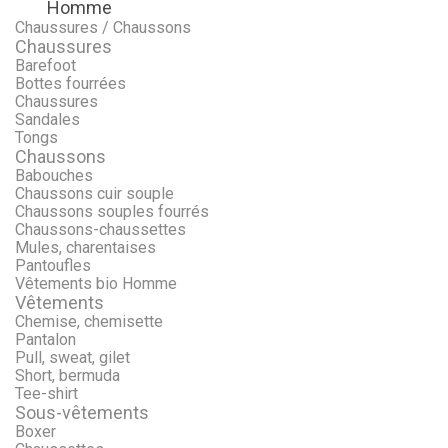
Homme
Menu
Retour
Chaussures / Chaussons
Chaussures
Barefoot
Bottes fourrées
Chaussures
Sandales
Tongs
Chaussons
Babouches
Chaussons cuir souple
Chaussons souples fourrés
Chaussons-chaussettes
Mules, charentaises
Pantoufles
Vêtements bio Homme
Vêtements
Chemise, chemisette
Pantalon
Pull, sweat, gilet
Short, bermuda
Tee-shirt
Sous-vêtements
Boxer