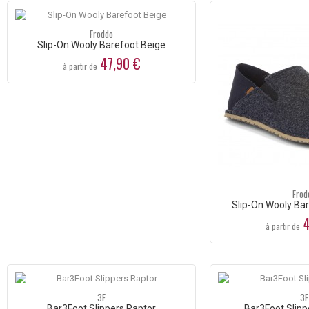
Froddo
Slip-On Wooly Barefoot Beige
47,90 €
à partir de
Frod
Slip-On Wooly Bar
4
à partir de
3F
3F
Bar3Foot Slippers Raptor
Bar3Foot Slipp