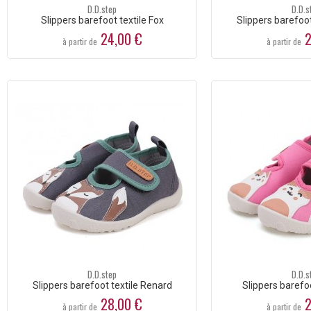
D.D.step
D.D.s
Slippers barefoot textile Fox
Slippers barefoot
24,00 €
2
à partir de
à partir de
D.D.step
D.D.s
Slippers barefoot textile Renard
Slippers barefoo
28,00 €
2
à partir de
à partir de