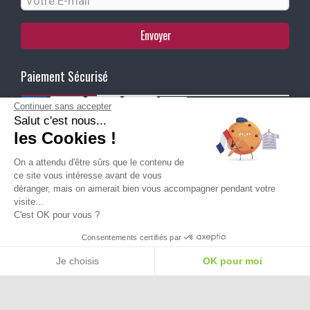
Envoyer
Paiement Sécurisé
Continuer sans accepter
Salut c'est nous...
Ma Livraison
les Cookies !
On a attendu d'être sûrs que le contenu de
ce site vous intéresse avant de vous
déranger, mais on aimerait bien vous accompagner pendant votre
visite...
C'est OK pour vous ?
Besoin d'aide pour choisir une
Consentements certifiés par
taille ou une pointure ?
Je choisis
OK pour moi
Plateforme de Gestion du Consentement : Personnalisez vos Options
Axeptio consent
Notre plateforme vous permet d'adapter et de gérer vos paramètres de confide