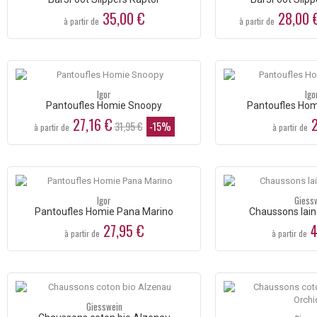
35,00 €
28,00 
à partir de
à partir de
Igor
Igo
Pantoufles Homie Snoopy
Pantoufles Ho
27,16 €
2
31,95 €
-15%
à partir de
à partir de
Igor
Giess
Pantoufles Homie Pana Marino
Chaussons lain
27,95 €
4
à partir de
à partir de
Giesswein