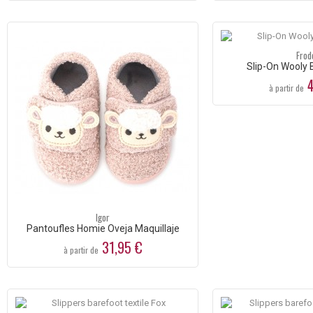
Frod
Slip-On Wooly 
4
à partir de
Igor
Pantoufles Homie Oveja Maquillaje
31,95 €
à partir de