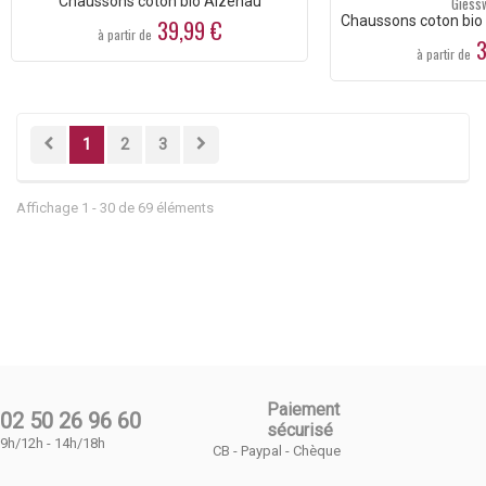
Chaussons coton bio Alzenau
Giess
Chaussons coton bio
39,99 €
à partir de
3
à partir de
1
2
3
Affichage 1 - 30 de 69 éléments
Paiement
02 50 26 96 60
sécurisé
9h/12h - 14h/18h
CB - Paypal - Chèque