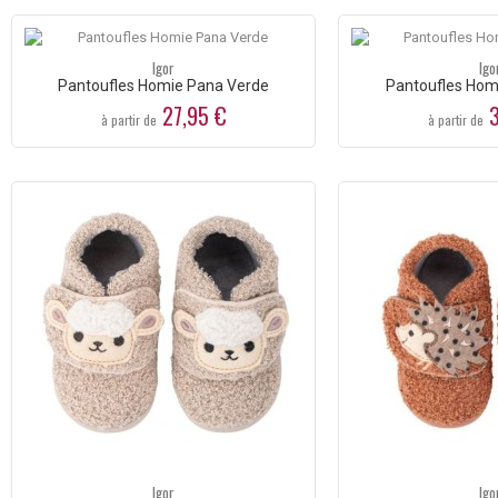
Igor
Igo
Pantoufles Homie Pana Verde
Pantoufles Homi
27,95 €
3
à partir de
à partir de
Igor
Igo