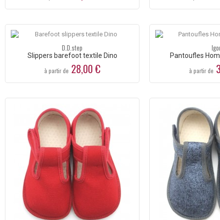
D.D.step
Igo
Slippers barefoot textile Dino
Pantoufles Hom
28,00 €
3
à partir de
à partir de