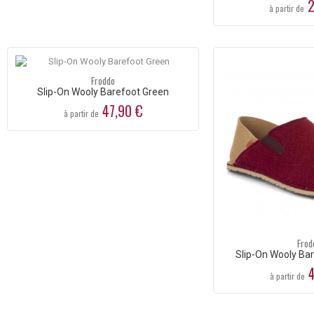
2
à partir de
Froddo
Slip-On Wooly Barefoot Green
47,90 €
à partir de
Frod
Slip-On Wooly Ba
4
à partir de