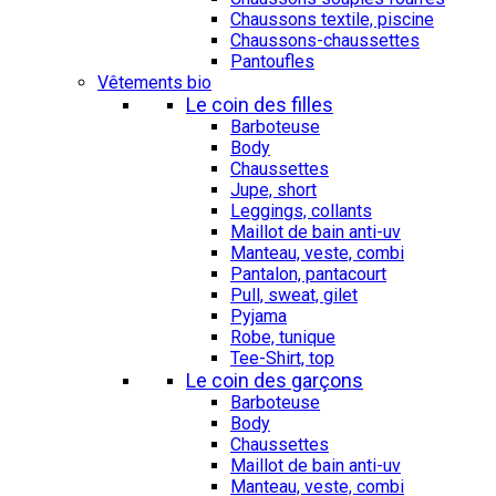
Chaussons textile, piscine
Chaussons-chaussettes
Pantoufles
Vêtements bio
Le coin des filles
Barboteuse
Body
Chaussettes
Jupe, short
Leggings, collants
Maillot de bain anti-uv
Manteau, veste, combi
Pantalon, pantacourt
Pull, sweat, gilet
Pyjama
Robe, tunique
Tee-Shirt, top
Le coin des garçons
Barboteuse
Body
Chaussettes
Maillot de bain anti-uv
Manteau, veste, combi