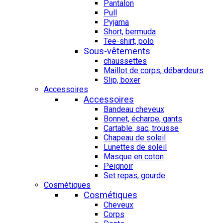
Pantalon
Pull
Pyjama
Short, bermuda
Tee-shirt, polo
Sous-vêtements
chaussettes
Maillot de corps, débardeurs
Slip, boxer
Accessoires
Accessoires
Bandeau cheveux
Bonnet, écharpe, gants
Cartable, sac, trousse
Chapeau de soleil
Lunettes de soleil
Masque en coton
Peignoir
Set repas, gourde
Cosmétiques
Cosmétiques
Cheveux
Corps