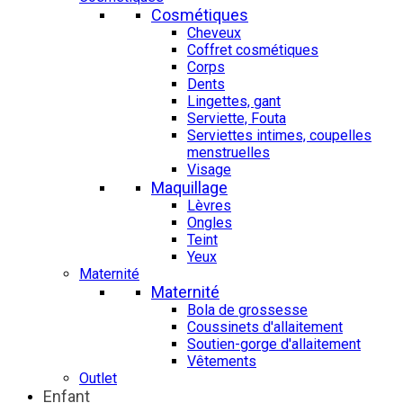
Cosmétiques
Cheveux
Coffret cosmétiques
Corps
Dents
Lingettes, gant
Serviette, Fouta
Serviettes intimes, coupelles
menstruelles
Visage
Maquillage
Lèvres
Ongles
Teint
Yeux
Maternité
Maternité
Bola de grossesse
Coussinets d'allaitement
Soutien-gorge d'allaitement
Vêtements
Outlet
Enfant