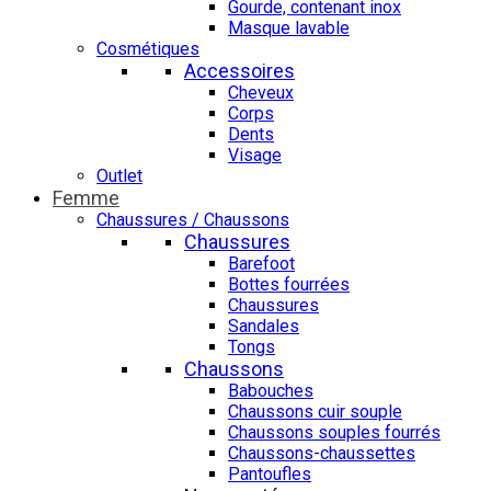
Gourde, contenant inox
Masque lavable
Cosmétiques
Accessoires
Cheveux
Corps
Dents
Visage
Outlet
Femme
Chaussures / Chaussons
Chaussures
Barefoot
Bottes fourrées
Chaussures
Sandales
Tongs
Chaussons
Babouches
Chaussons cuir souple
Chaussons souples fourrés
Chaussons-chaussettes
Pantoufles