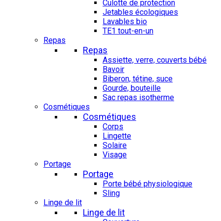
Culotte de protection
Jetables écologiques
Lavables bio
TE1 tout-en-un
Repas
Repas
Assiette, verre, couverts bébé
Bavoir
Biberon, tétine, suce
Gourde, bouteille
Sac repas isotherme
Cosmétiques
Cosmétiques
Corps
Lingette
Solaire
Visage
Portage
Portage
Porte bébé physiologique
Sling
Linge de lit
Linge de lit