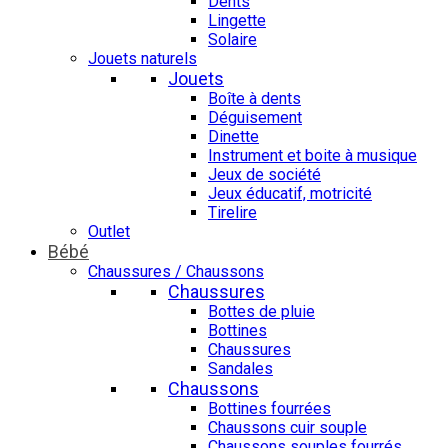
Dents
Lingette
Solaire
Jouets naturels
Jouets
Boîte à dents
Déguisement
Dinette
Instrument et boite à musique
Jeux de société
Jeux éducatif, motricité
Tirelire
Outlet
Bébé
Chaussures / Chaussons
Chaussures
Bottes de pluie
Bottines
Chaussures
Sandales
Chaussons
Bottines fourrées
Chaussons cuir souple
Chaussons souples fourrés