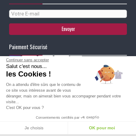
Envoyer
Paiement Sécurisé
Continuer sans accepter
Salut c'est nous...
Ma Livraison
les Cookies !
On a attendu d'être sûrs que le contenu de
ce site vous intéresse avant de vous
déranger, mais on aimerait bien vous accompagner pendant votre
visite...
C'est OK pour vous ?
Besoin d'aide pour choisir une
Consentements certifiés par
taille ou une pointure ?
Je choisis
OK pour moi