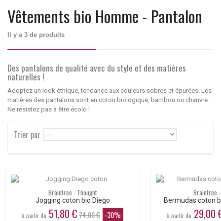
Vêtements bio Homme - Pantalon
Il y a 3 de produits
Des pantalons de qualité avec du style et des matières
naturelles !
Adoptez un look éthique, tendance aux couleurs sobres et épurées. Les
matières des pantalons sont en coton biologique, bambou ou chanvre.
Ne résistez pas à être écolo !
Trier par
--
Braintree - Thought
Braintree 
Jogging coton bio Diego
Bermudas coton 
51,80 €
29,00 
74,00 €
-30%
à partir de
à partir de