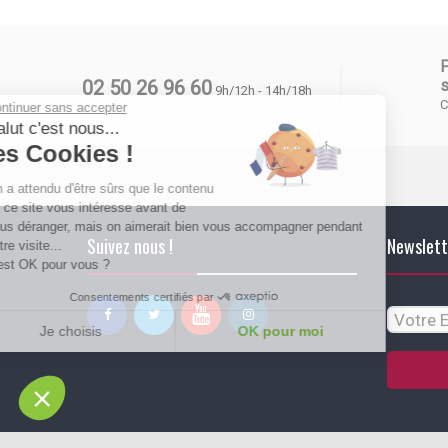
02 50 26 96 60
s
9h/12h - 14h/18h
C
Continuer sans accepter
Salut c'est nous...
les Cookies !
On a attendu d'être sûrs que le contenu
de ce site vous intéresse avant de
vous déranger, mais on aimerait bien vous accompagner pendant
Suivez nous !
Newslett
votre visite...
C'est OK pour vous ?
Consentements certifiés par
Je choisis
OK pour moi
Plateforme de Gestion du Consentement : Personnalisez vos Options
Axeptio consent
Notre plateforme vous permet d'adapter et de gérer vos paramètres de conf