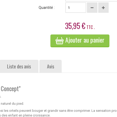
Quantité :
35,95 €
TTC .
Ajouter au panier
Liste des avis
Avis
t Concept"
.
aturel du pied.
nsi les orteils peuvent bouger et grandir sans être comprimer. La sensation p
s des enfant en pleine croissance.