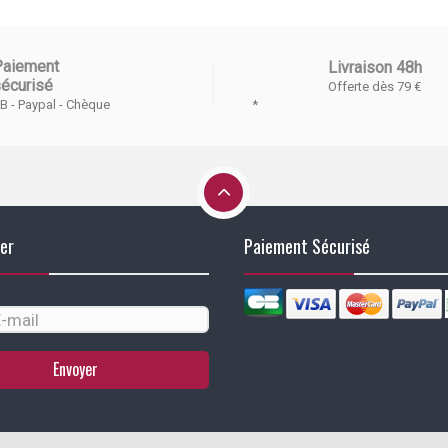
Paiement
Livraison 48h
écurisé
Offerte dès 79 €
*
B - Paypal - Chèque
er
Paiement Sécurisé
Envoyer
identialité, en garantissant la conformité avec les réglementations. Personn