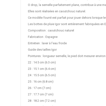
O drop, la semelle parfaitement plane, contribue à une ma
Elles sont réalisées en caoutchouc naturel.
Ce modèle fourré est parfait pour jouer dehors lorsque le
Les bottes de pluie Igor sont entièrement fabriquées en E
Composition : caoutchouc naturel
Fabrication : Espagne
Entretien : laver à l'eau froide
Guide des tailles Igor
Pointures : longueur semelle, le pied doit mesurer enviro
22 : 14.5 cm (6.3 cm)
23 : 15.1 cm (6.4 cm)
24 : 15.5 cm (6.5 cm)
25 : 16 cm (6.8 cm)
26 : 17 cm (7 cm)
27 : 17.7 cm (7 cm)
28 : 18.2 cm (7.2 cm)