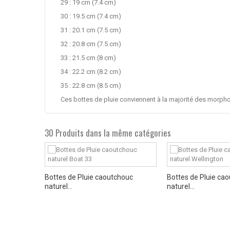
29 : 19 cm (7.4 cm)
30 : 19.5 cm (7.4 cm)
31 : 20.1 cm (7.5 cm)
32 : 20.8 cm (7.5 cm)
33 : 21.5 cm (8 cm)
34 : 22.2 cm (8.2 cm)
35 : 22.8 cm (8.5 cm)
Ces bottes de pluie conviennent à la majorité des morpho
30 Produits dans la même catégories
ino Rojo
Bottes de Pluie caoutchouc
Bottes de Pluie ca
naturel...
naturel...