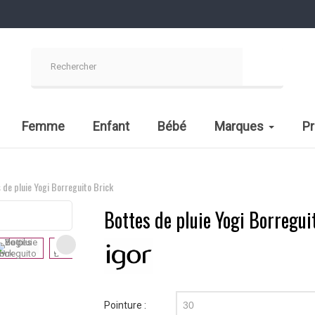
Femme
Enfant
Bébé
Marques
P
 de pluie Yogi Borreguito Brick
Bottes de pluie Yogi Borregui
Pointure :
30