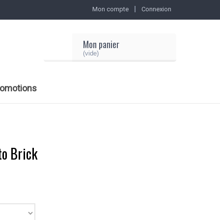
Mon compte
Connexion
Mon panier
(vide)
romotions
to Brick