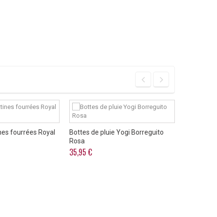
nes fourrées Royal
Bottes de pluie Yogi Borreguito
Chaussons 
Rosa
21,75 €
35,95 €