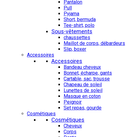
Pantalon
Pull
Pyjama
Short, bermuda
Tee-shirt, polo
Sous-vêtements
chaussettes
Maillot de corps, débardeurs
Slip, boxer
Accessoires
Accessoires
Bandeau cheveux
Bonnet, écharpe, gants
Cartable, sac, trousse
Chapeau de soleil
Lunettes de soleil
Masque en coton
Peignoir
Set repas, gourde
Cosmétiques
Cosmétiques
Cheveux
Corps