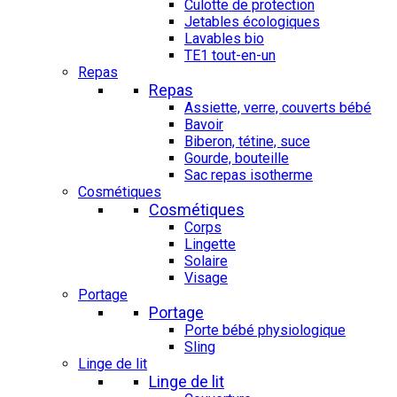
Culotte de protection
Jetables écologiques
Lavables bio
TE1 tout-en-un
Repas
Repas
Assiette, verre, couverts bébé
Bavoir
Biberon, tétine, suce
Gourde, bouteille
Sac repas isotherme
Cosmétiques
Cosmétiques
Corps
Lingette
Solaire
Visage
Portage
Portage
Porte bébé physiologique
Sling
Linge de lit
Linge de lit