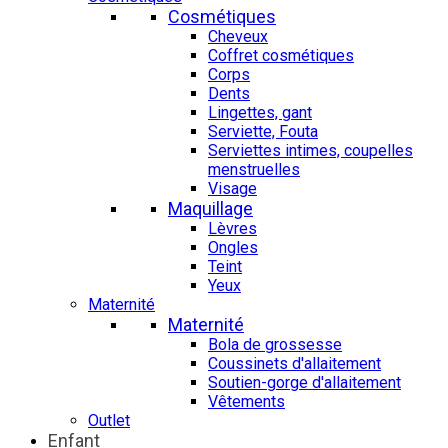
Cosmétiques
Cheveux
Coffret cosmétiques
Corps
Dents
Lingettes, gant
Serviette, Fouta
Serviettes intimes, coupelles
menstruelles
Visage
Maquillage
Lèvres
Ongles
Teint
Yeux
Maternité
Maternité
Bola de grossesse
Coussinets d'allaitement
Soutien-gorge d'allaitement
Vêtements
Outlet
Enfant