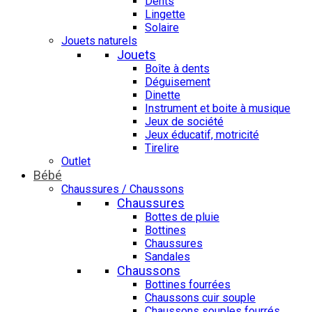
Dents
Lingette
Solaire
Jouets naturels
Jouets
Boîte à dents
Déguisement
Dinette
Instrument et boite à musique
Jeux de société
Jeux éducatif, motricité
Tirelire
Outlet
Bébé
Chaussures / Chaussons
Chaussures
Bottes de pluie
Bottines
Chaussures
Sandales
Chaussons
Bottines fourrées
Chaussons cuir souple
Chaussons souples fourrés