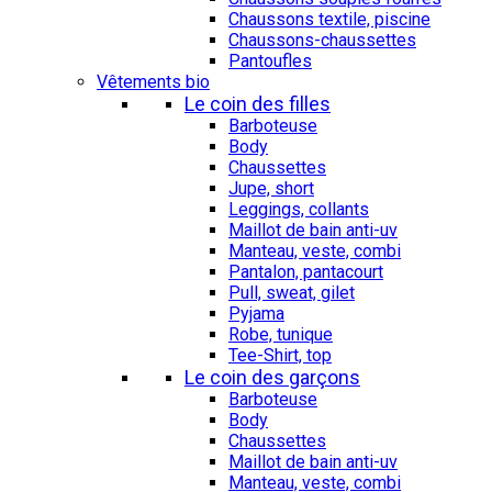
Chaussons textile, piscine
Chaussons-chaussettes
Pantoufles
Vêtements bio
Le coin des filles
Barboteuse
Body
Chaussettes
Jupe, short
Leggings, collants
Maillot de bain anti-uv
Manteau, veste, combi
Pantalon, pantacourt
Pull, sweat, gilet
Pyjama
Robe, tunique
Tee-Shirt, top
Le coin des garçons
Barboteuse
Body
Chaussettes
Maillot de bain anti-uv
Manteau, veste, combi