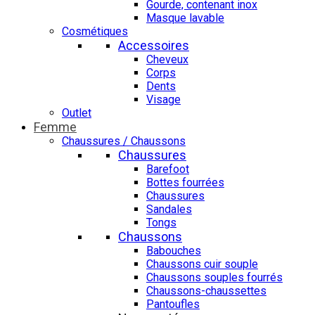
Gourde, contenant inox
Masque lavable
Cosmétiques
Accessoires
Cheveux
Corps
Dents
Visage
Outlet
Femme
Chaussures / Chaussons
Chaussures
Barefoot
Bottes fourrées
Chaussures
Sandales
Tongs
Chaussons
Babouches
Chaussons cuir souple
Chaussons souples fourrés
Chaussons-chaussettes
Pantoufles