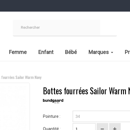
Femme
Enfant
Bébé
Marques
P
 fourrées Sailor Warm Navy
Bottes fourrées Sailor Warm 
Pointure :
34
Quantité :