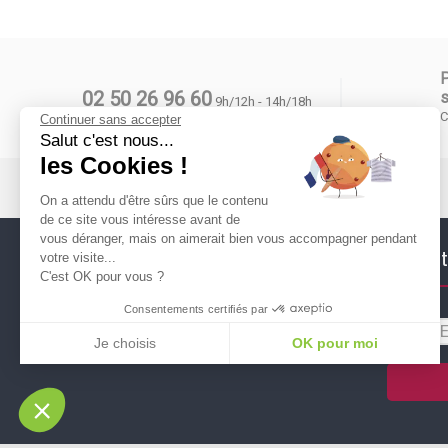
02 50 26 96 60
s
9h/12h - 14h/18h
C
Continuer sans accepter
Salut c'est nous...
les Cookies !
On a attendu d'être sûrs que le contenu
de ce site vous intéresse avant de
vous déranger, mais on aimerait bien vous accompagner pendant
Suivez nous !
Newslett
votre visite...
C'est OK pour vous ?
Consentements certifiés par
Je choisis
OK pour moi
Plateforme de Gestion du Consentement : Personnalisez vos Options
Axeptio consent
Notre plateforme vous permet d'adapter et de gérer vos paramètres de conf