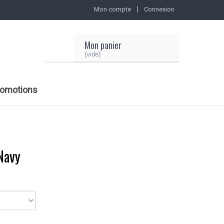
Mon compte
Connexion
Mon panier
(vide)
romotions
Navy