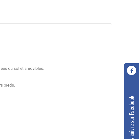
lées du sol et amovibles.
rs pieds.
Nous suivre sur Facebook