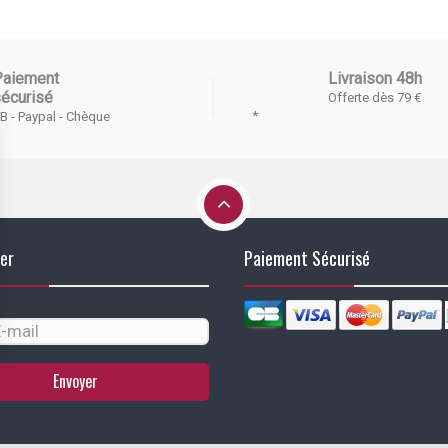
Paiement
Livraison 48h
écurisé
Offerte dès 79 €
*
B - Paypal - Chèque
er
Paiement Sécurisé
Envoyer
identialité, en garantissant la conformité avec les réglementations. Personn