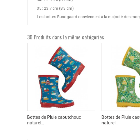
35 : 23.7 cm (8.3 cm)
Les bottes Bundgaard conviennent à la majorité des mo
30 Produits dans la même catégories
ino Rojo
Bottes de Pluie caoutchouc
Bottes de Pluie ca
naturel...
naturel...