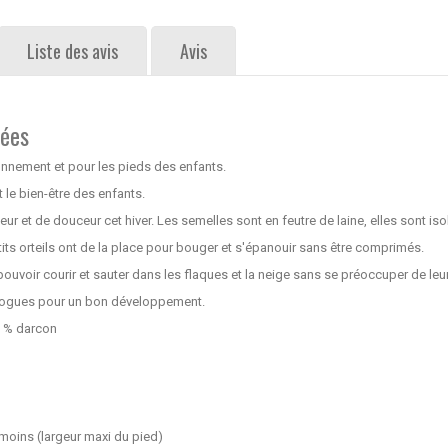
Liste des avis
Avis
rées
onnement et pour les pieds des enfants.
t le bien-être des enfants.
r et de douceur cet hiver. Les semelles sont en feutre de laine, elles sont iso
tits orteils ont de la place pour bouger et s'épanouir sans être comprimés.
 pouvoir courir et sauter dans les flaques et la neige sans se préoccuper de leu
dologues pour un bon développement.
0 % darcon
 moins (largeur maxi du pied)