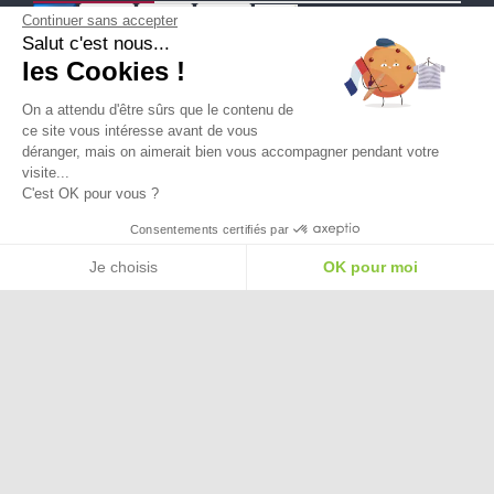
Continuer sans accepter
Salut c'est nous...
Ma Livraison
les Cookies !
On a attendu d'être sûrs que le contenu de
ce site vous intéresse avant de vous
déranger, mais on aimerait bien vous accompagner pendant votre
visite...
C'est OK pour vous ?
Besoin d'aide pour choisir une
Consentements certifiés par
taille ou une pointure ?
Je choisis
OK pour moi
Plateforme de Gestion du Consentement : Personnalisez vos Options
Axeptio consent
Notre plateforme vous permet d'adapter et de gérer vos paramètres de confide