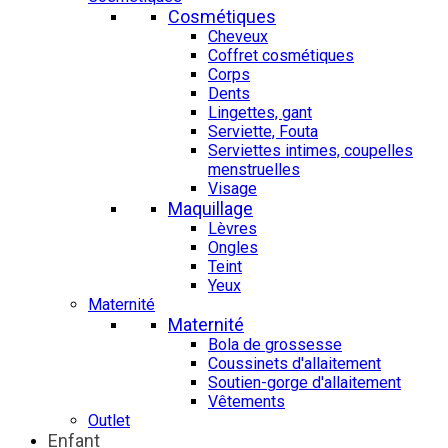
Cosmétiques
Cheveux
Coffret cosmétiques
Corps
Dents
Lingettes, gant
Serviette, Fouta
Serviettes intimes, coupelles
menstruelles
Visage
Maquillage
Lèvres
Ongles
Teint
Yeux
Maternité
Maternité
Bola de grossesse
Coussinets d'allaitement
Soutien-gorge d'allaitement
Vêtements
Outlet
Enfant