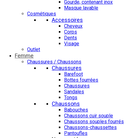
Gourde, contenant inox
Masque lavable
Cosmétiques
Accessoires
Cheveux
Corps
Dents
Visage
Outlet
Femme
Chaussures / Chaussons
Chaussures
Barefoot
Bottes fourrées
Chaussures
Sandales
Tongs
Chaussons
Babouches
Chaussons cuir souple
Chaussons souples fourrés
Chaussons-chaussettes
Pantoufles