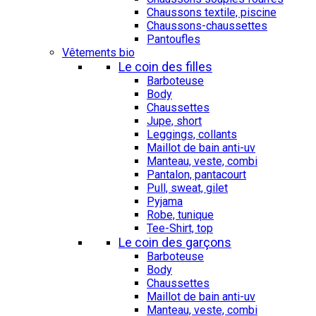
Chaussons textile, piscine
Chaussons-chaussettes
Pantoufles
Vêtements bio
Le coin des filles
Barboteuse
Body
Chaussettes
Jupe, short
Leggings, collants
Maillot de bain anti-uv
Manteau, veste, combi
Pantalon, pantacourt
Pull, sweat, gilet
Pyjama
Robe, tunique
Tee-Shirt, top
Le coin des garçons
Barboteuse
Body
Chaussettes
Maillot de bain anti-uv
Manteau, veste, combi