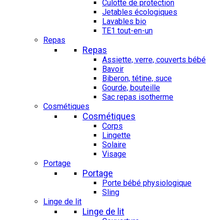
Culotte de protection
Jetables écologiques
Lavables bio
TE1 tout-en-un
Repas
Repas
Assiette, verre, couverts bébé
Bavoir
Biberon, tétine, suce
Gourde, bouteille
Sac repas isotherme
Cosmétiques
Cosmétiques
Corps
Lingette
Solaire
Visage
Portage
Portage
Porte bébé physiologique
Sling
Linge de lit
Linge de lit