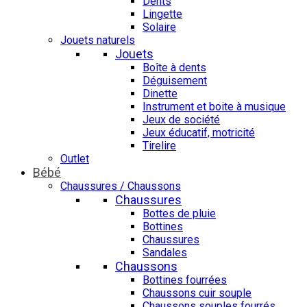
Dents
Lingette
Solaire
Jouets naturels
Jouets
Boîte à dents
Déguisement
Dinette
Instrument et boite à musique
Jeux de société
Jeux éducatif, motricité
Tirelire
Outlet
Bébé
Chaussures / Chaussons
Chaussures
Bottes de pluie
Bottines
Chaussures
Sandales
Chaussons
Bottines fourrées
Chaussons cuir souple
Chaussons souples fourrés