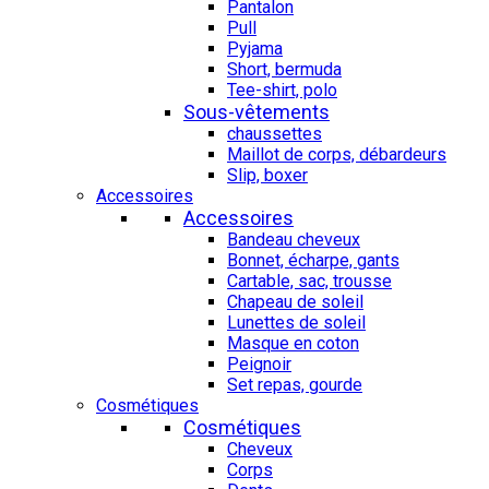
Pantalon
Pull
Pyjama
Short, bermuda
Tee-shirt, polo
Sous-vêtements
chaussettes
Maillot de corps, débardeurs
Slip, boxer
Accessoires
Accessoires
Bandeau cheveux
Bonnet, écharpe, gants
Cartable, sac, trousse
Chapeau de soleil
Lunettes de soleil
Masque en coton
Peignoir
Set repas, gourde
Cosmétiques
Cosmétiques
Cheveux
Corps