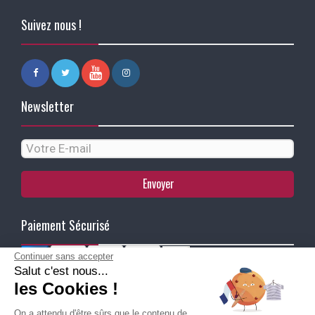
Suivez nous !
Newsletter
Envoyer
Paiement Sécurisé
Continuer sans accepter
Salut c'est nous...
Ma Livraison
les Cookies !
On a attendu d'être sûrs que le contenu de