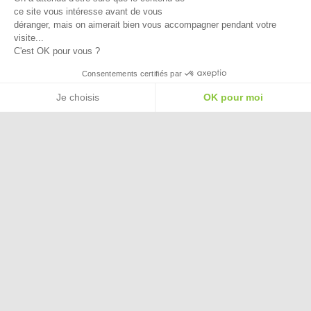
ce site vous intéresse avant de vous
déranger, mais on aimerait bien vous accompagner pendant votre
visite...
C'est OK pour vous ?
Besoin d'aide pour choisir une
Consentements certifiés par
taille ou une pointure ?
Je choisis
OK pour moi
Plateforme de Gestion du Consentement : Personnalisez vos Options
Axeptio consent
Notre plateforme vous permet d'adapter et de gérer vos paramètres de confide