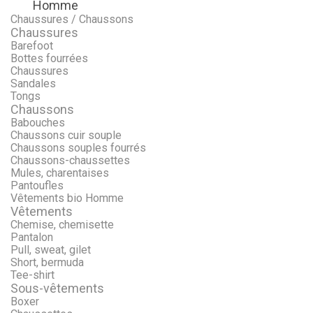
Homme
Menu
Retour
Chaussures / Chaussons
Chaussures
Barefoot
Bottes fourrées
Chaussures
Sandales
Tongs
Chaussons
Babouches
Chaussons cuir souple
Chaussons souples fourrés
Chaussons-chaussettes
Mules, charentaises
Pantoufles
Vêtements bio Homme
Vêtements
Chemise, chemisette
Pantalon
Pull, sweat, gilet
Short, bermuda
Tee-shirt
Sous-vêtements
Boxer