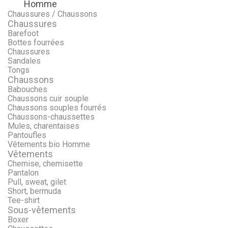
Homme
Menu
Retour
Chaussures / Chaussons
Chaussures
Barefoot
Bottes fourrées
Chaussures
Sandales
Tongs
Chaussons
Babouches
Chaussons cuir souple
Chaussons souples fourrés
Chaussons-chaussettes
Mules, charentaises
Pantoufles
Vêtements bio Homme
Vêtements
Chemise, chemisette
Pantalon
Pull, sweat, gilet
Short, bermuda
Tee-shirt
Sous-vêtements
Boxer