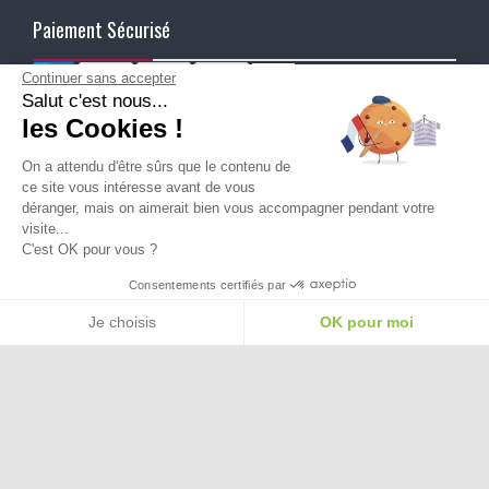
Paiement Sécurisé
Continuer sans accepter
Salut c'est nous...
Ma Livraison
les Cookies !
On a attendu d'être sûrs que le contenu de
ce site vous intéresse avant de vous
déranger, mais on aimerait bien vous accompagner pendant votre
visite...
C'est OK pour vous ?
Besoin d'aide pour choisir une
Consentements certifiés par
taille ou une pointure ?
Je choisis
OK pour moi
Plateforme de Gestion du Consentement : Personnalisez vos Options
Axeptio consent
Notre plateforme vous permet d'adapter et de gérer vos paramètres de confide