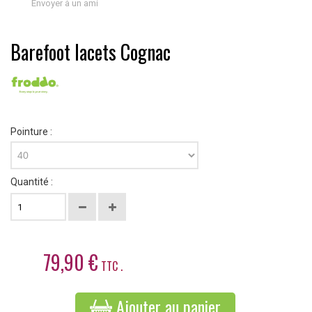
Envoyer à un ami
Barefoot lacets Cognac
Pointure :
40
Quantité :
79,90 €
TTC .
Ajouter au panier