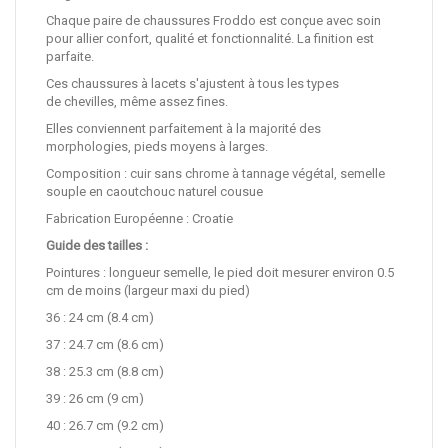
Chaque paire de chaussures Froddo est conçue avec soin
pour allier confort, qualité et fonctionnalité. La finition est
parfaite.
Ces chaussures à lacets s'ajustent à tous les types
de chevilles, même assez fines.
Elles conviennent parfaitement à la majorité des
morphologies, pieds moyens à larges.
Composition : cuir sans chrome à tannage végétal, semelle
souple en caoutchouc naturel cousue
Fabrication Européenne : Croatie
Guide des tailles :
Pointures : longueur semelle, le pied doit mesurer environ 0.5
cm de moins (largeur maxi du pied)
36 : 24 cm (8.4 cm)
37 : 24.7 cm (8.6 cm)
38 : 25.3 cm (8.8 cm)
39 : 26 cm (9 cm)
40 : 26.7 cm (9.2 cm)