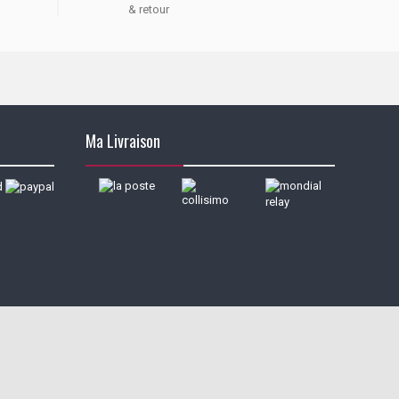
& retour
Ma Livraison
alisez vos préférences pour contrôler la manière dont vos informations sont m
Besoin d'aide pour choisir une taille ou une pointure ?