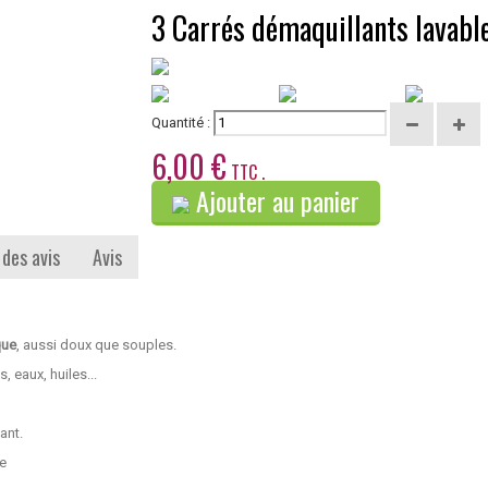
3 Carrés démaquillants lavabl
Quantité :
6,00 €
TTC .
Ajouter au panier
 des avis
Avis
que
, aussi doux que souples.
, eaux, huiles...
ant.
ne