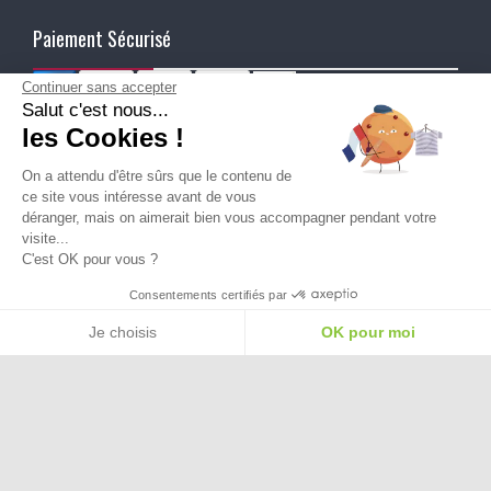
Paiement Sécurisé
Continuer sans accepter
Salut c'est nous...
Ma Livraison
les Cookies !
On a attendu d'être sûrs que le contenu de
ce site vous intéresse avant de vous
déranger, mais on aimerait bien vous accompagner pendant votre
visite...
C'est OK pour vous ?
Besoin d'aide pour choisir une
Consentements certifiés par
taille ou une pointure ?
Je choisis
OK pour moi
Plateforme de Gestion du Consentement : Personnalisez vos Options
Axeptio consent
Notre plateforme vous permet d'adapter et de gérer vos paramètres de confide