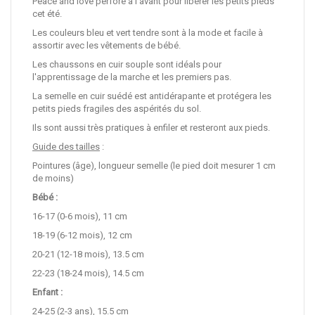
Peace and love perforé à l'avant pour libérer les petits pieds
cet été.
Les couleurs bleu et vert tendre sont à la mode et facile à
assortir avec les vêtements de bébé.
Les chaussons en cuir souple sont idéals pour
l'apprentissage de la marche et les premiers pas.
La semelle en cuir suédé est antidérapante et protégera les
petits pieds fragiles des aspérités du sol.
Ils sont aussi très pratiques à enfiler et resteront aux pieds.
Guide des tailles
:
Pointures (âge), longueur semelle (le pied doit mesurer 1 cm
de moins)
Bébé :
16-17 (0-6 mois), 11 cm
18-19 (6-12 mois), 12 cm
20-21 (12-18 mois), 13.5 cm
22-23 (18-24 mois), 14.5 cm
Enfant :
24-25 (2-3 ans), 15.5 cm