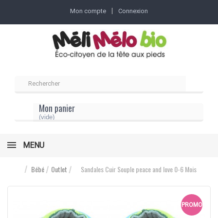
Mon compte
Connexion
Mon panier
(vide)
MENU
Bébé
Outlet
Sandales Cuir Souple peace and love 0-6 Mois
PROMO