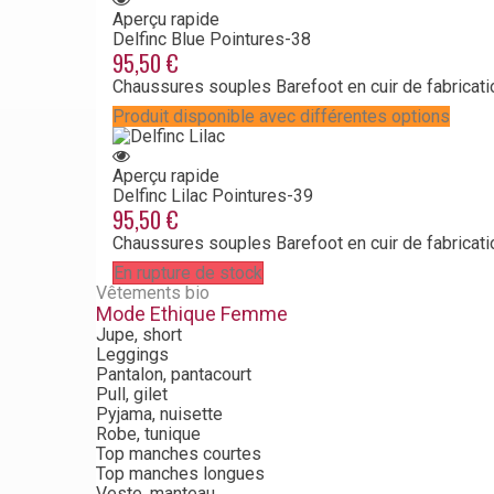
Aperçu rapide
Delfinc Blue
Pointures-38
95,50 €
Chaussures souples Barefoot en cuir de fabricati
Produit disponible avec différentes options
Aperçu rapide
Delfinc Lilac
Pointures-39
95,50 €
Chaussures souples Barefoot en cuir de fabricati
En rupture de stock
Vêtements bio
Mode Ethique Femme
Jupe, short
Leggings
Pantalon, pantacourt
Pull, gilet
Pyjama, nuisette
Robe, tunique
Top manches courtes
Top manches longues
Veste, manteau