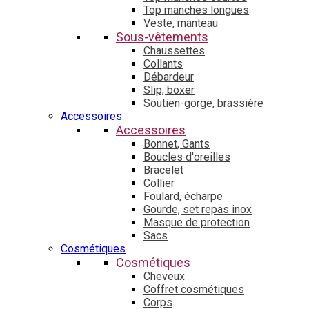
Top manches longues
Veste, manteau
Sous-vêtements
Chaussettes
Collants
Débardeur
Slip, boxer
Soutien-gorge, brassière
Accessoires
Accessoires
Bonnet, Gants
Boucles d'oreilles
Bracelet
Collier
Foulard, écharpe
Gourde, set repas inox
Masque de protection
Sacs
Cosmétiques
Cosmétiques
Cheveux
Coffret cosmétiques
Corps