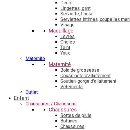
Dents
Lingettes, gant
Serviette, Fouta
Serviettes intimes, coupelles men
Visage
Maquillage
Lèvres
Ongles
Teint
Yeux
Maternité
Maternité
Bola de grossesse
Coussinets d'allaitement
Soutien-gorge d'allaitement
Vêtements
Outlet
Enfant
Chaussures / Chaussons
Chaussures
Bottes de pluie
Bottines
Chaussures