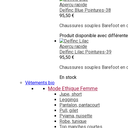
Aperçu rapide
Delfinc Blue
Pointures-38
95,50 €
Chaussures souples Barefoot en cu
Produit disponible avec différent
Aperçu rapide
Delfinc Lilac
Pointures-39
95,50 €
Chaussures souples Barefoot en cu
En stock
Vêtements bio
Mode Ethique Femme
Jupe, short
Leggings
Pantalon, pantacourt
Pull, gilet
Pyjama, nuisette
Robe, tunique
Top manches courtes