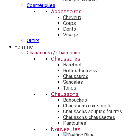
Cosmétiques
Accessoires
Cheveux
Corps
Dents
Visage
Outlet
Femme
Chaussures / Chaussons
Chaussures
Barefoot
Bottes fourrées
Chaussures
Sandales
Tongs
Chaussons
Babouches
Chaussons cuir souple
Chaussons souples fourrés
Chaussons-chaussettes
Pantoufles
Nouveautés