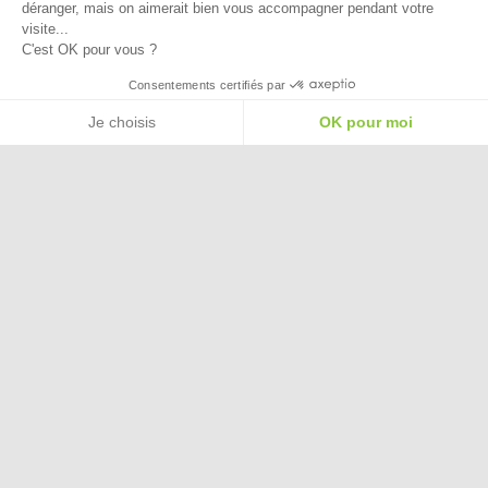
déranger, mais on aimerait bien vous accompagner pendant votre
visite...
C'est OK pour vous ?
Besoin d'aide pour choisir une
Consentements certifiés par
taille ou une pointure ?
Je choisis
OK pour moi
Plateforme de Gestion du Consentement : Personnalisez vos Options
Axeptio consent
Notre plateforme vous permet d'adapter et de gérer vos paramètres de confide