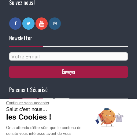
Suivez nous !
Newsletter
Envoyer
Paiement Sécurisé
Continuer sans accepter
Salut c'est nous...
Ma Livraison
les Cookies !
On a attendu d'être sûrs que le contenu de
ce site vous intéresse avant de vous