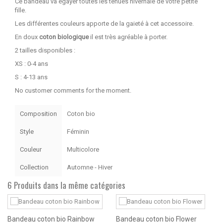
Ce bandeau va égayer toutes les tenues hivernale de votre petite
fille.
Les différentes couleurs apporte de la gaieté à cet accessoire.
En doux
coton biologique
il est très agréable à porter.
2 tailles disponibles :
XS : 0-4 ans
S : 4-13 ans
No customer comments for the moment.
Composition
Coton bio
Style
Féminin
Couleur
Multicolore
Collection
Automne - Hiver
6 Produits dans la même catégories
Bandeau coton bio Rainbow
Bandeau coton bio Flower