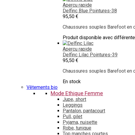
Aperçu rapide
Delfinc Blue
Pointures-38
95,50 €
Chaussures souples Barefoot en cu
Produit disponible avec différent
Aperçu rapide
Delfinc Lilac
Pointures-39
95,50 €
Chaussures souples Barefoot en cu
En stock
Vêtements bio
Mode Ethique Femme
Jupe, short
Leggings
Pantalon, pantacourt
Pull, gilet
Pyjama, nuisette
Robe, tunique
Top manches courtes