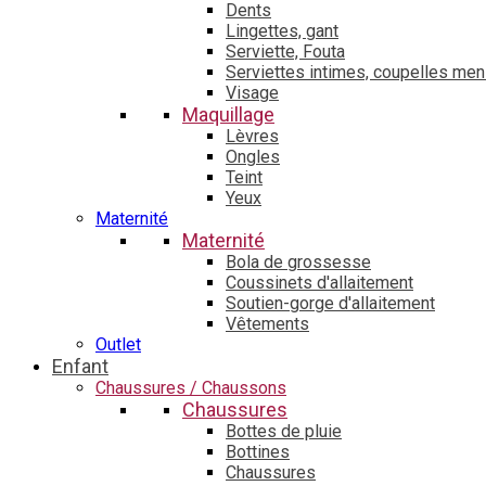
Dents
Lingettes, gant
Serviette, Fouta
Serviettes intimes, coupelles men
Visage
Maquillage
Lèvres
Ongles
Teint
Yeux
Maternité
Maternité
Bola de grossesse
Coussinets d'allaitement
Soutien-gorge d'allaitement
Vêtements
Outlet
Enfant
Chaussures / Chaussons
Chaussures
Bottes de pluie
Bottines
Chaussures