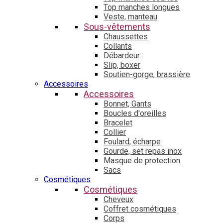
Top manches longues
Veste, manteau
Sous-vêtements
Chaussettes
Collants
Débardeur
Slip, boxer
Soutien-gorge, brassière
Accessoires
Accessoires
Bonnet, Gants
Boucles d'oreilles
Bracelet
Collier
Foulard, écharpe
Gourde, set repas inox
Masque de protection
Sacs
Cosmétiques
Cosmétiques
Cheveux
Coffret cosmétiques
Corps