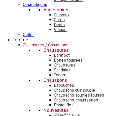
Cosmétiques
Accessoires
Cheveux
Corps
Dents
Visage
Outlet
Femme
Chaussures / Chaussons
Chaussures
Barefoot
Bottes fourrées
Chaussures
Sandales
Tongs
Chaussons
Babouches
Chaussons cuir souple
Chaussons souples fourrés
Chaussons-chaussettes
Pantoufles
Nouveautés