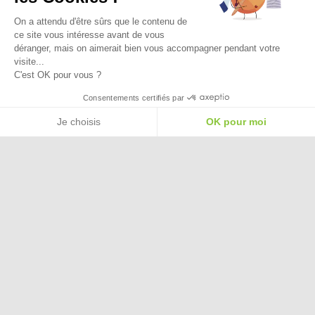
On a attendu d'être sûrs que le contenu de
ce site vous intéresse avant de vous
déranger, mais on aimerait bien vous accompagner pendant votre
visite...
C'est OK pour vous ?
Besoin d'aide pour choisir une
Consentements certifiés par
taille ou une pointure ?
Je choisis
OK pour moi
Plateforme de Gestion du Consentement : Personnalisez vos Options
Axeptio consent
Notre plateforme vous permet d'adapter et de gérer vos paramètres de confide