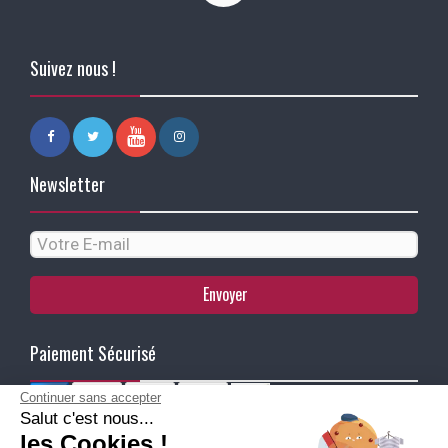
Suivez nous !
Newsletter
Envoyer
Paiement Sécurisé
Continuer sans accepter
Salut c'est nous...
Ma Livraison
les Cookies !