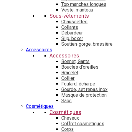
Top manches longues
Veste, manteau
Sous-vêtements
Chaussettes
Collants
Débardeur
Slip, boxer
Soutien-gorge, brassière
Accessoires
Accessoires
Bonnet, Gants
Boucles d'oreilles
Bracelet
Collier
Foulard, écharpe
Gourde, set repas inox
Masque de protection
Sacs
Cosmétiques
Cosmétiques
Cheveux
Coffret cosmétiques
Corps