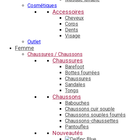
Cosmétiques
Accessoires
Cheveux
Corps
Dents
Visage
Outlet
Femme
Chaussures / Chaussons
Chaussures
Barefoot
Bottes fourrées
Chaussures
Sandales
Tongs
Chaussons
Babouches
Chaussons cuir souple
Chaussons souples fourrés
Chaussons-chaussettes
Pantoufles
Nouveautés