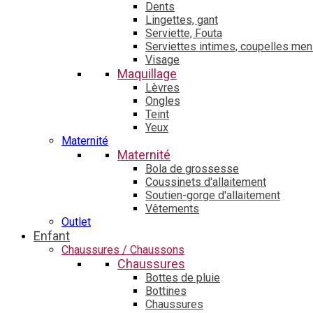
Dents
Lingettes, gant
Serviette, Fouta
Serviettes intimes, coupelles men
Visage
Maquillage
Lèvres
Ongles
Teint
Yeux
Maternité
Maternité
Bola de grossesse
Coussinets d'allaitement
Soutien-gorge d'allaitement
Vêtements
Outlet
Enfant
Chaussures / Chaussons
Chaussures
Bottes de pluie
Bottines
Chaussures