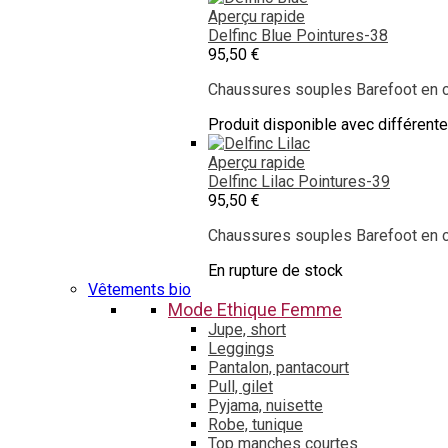
Aperçu rapide
Delfinc Blue
Pointures-38
95,50 €
Chaussures souples Barefoot en cu
Produit disponible avec différent
Aperçu rapide
Delfinc Lilac
Pointures-39
95,50 €
Chaussures souples Barefoot en cu
En rupture de stock
Vêtements bio
Mode Ethique Femme
Jupe, short
Leggings
Pantalon, pantacourt
Pull, gilet
Pyjama, nuisette
Robe, tunique
Top manches courtes