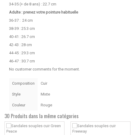
34-35 (+ de 8 ans) : 22.7 cm
Adulte : prenez votre pointure habituelle
36-37 : 24 cm
38-39 : 25.3 cm
40-41 : 26.7 cm
42-43 : 28 cm
44-45 : 29.3 cm
46-47 : 30.7 cm
No customer comments for the moment.
Composition
Cuir
Style
Mixte
Couleur
Rouge
30 Produits dans la même catégories