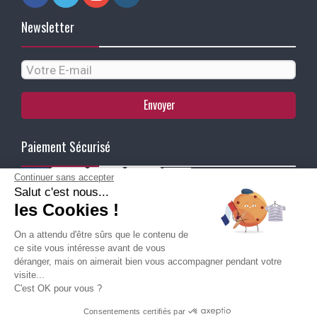
Newsletter
Envoyer
Paiement Sécurisé
Continuer sans accepter
Salut c'est nous...
Ma Livraison
les Cookies !
On a attendu d'être sûrs que le contenu de
ce site vous intéresse avant de vous
déranger, mais on aimerait bien vous accompagner pendant votre
visite...
C'est OK pour vous ?
Besoin d'aide pour choisir une
Consentements certifiés par