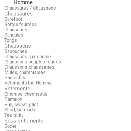
Homme
Menu
Retour
Chaussures / Chaussons
Chaussures
Barefoot
Bottes fourrées
Chaussures
Sandales
Tongs
Chaussons
Babouches
Chaussons cuir souple
Chaussons souples fourrés
Chaussons-chaussettes
Mules, charentaises
Pantoufles
Vêtements bio Homme
Vêtements
Chemise, chemisette
Pantalon
Pull, sweat, gilet
Short, bermuda
Tee-shirt
Sous-vêtements
Boxer