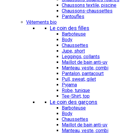
Chaussons textile, piscine
Chaussons-chaussettes
Pantoufles
Vêtements bio
Le coin des filles
Barboteuse
Body
Chaussettes
Jupe, short
Leggings, collants
Maillot de bain anti-uv
Manteau, veste, combi
Pantalon, pantacourt
Pull, sweat, gilet
Pyjama
Robe, tunique
Tee-Shirt, top
Le coin des garçons
Barboteuse
Body
Chaussettes
Maillot de bain anti-uv
Manteau, veste, combi