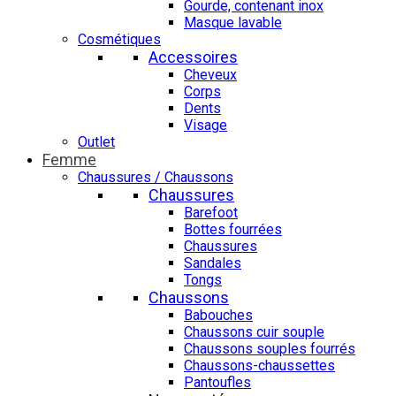
Gourde, contenant inox
Masque lavable
Cosmétiques
Accessoires
Cheveux
Corps
Dents
Visage
Outlet
Femme
Chaussures / Chaussons
Chaussures
Barefoot
Bottes fourrées
Chaussures
Sandales
Tongs
Chaussons
Babouches
Chaussons cuir souple
Chaussons souples fourrés
Chaussons-chaussettes
Pantoufles