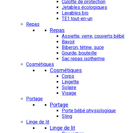
Culotte de protection
Jetables écologiques
Lavables bio
TE1 tout-en-un
Repas
Repas
Assiette, verre, couverts bébé
Bavoir
Biberon, tétine, suce
Gourde, bouteille
Sac repas isotherme
Cosmétiques
Cosmétiques
Corps
Lingette
Solaire
Visage
Portage
Portage
Porte bébé physiologique
Sling
Linge de lit
Linge de lit