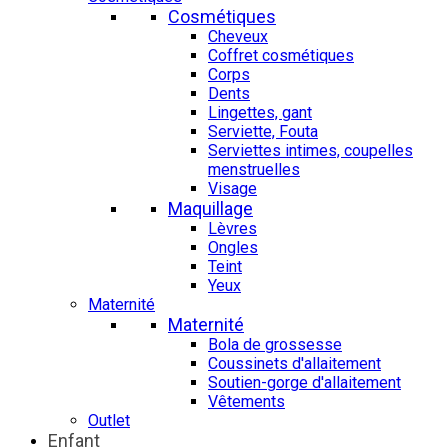
Cosmétiques
Cheveux
Coffret cosmétiques
Corps
Dents
Lingettes, gant
Serviette, Fouta
Serviettes intimes, coupelles
menstruelles
Visage
Maquillage
Lèvres
Ongles
Teint
Yeux
Maternité
Maternité
Bola de grossesse
Coussinets d'allaitement
Soutien-gorge d'allaitement
Vêtements
Outlet
Enfant