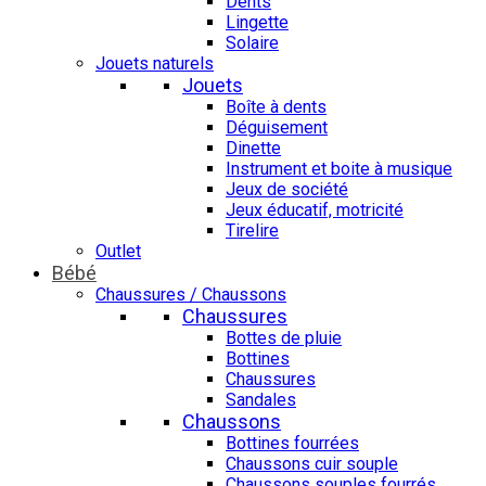
Dents
Lingette
Solaire
Jouets naturels
Jouets
Boîte à dents
Déguisement
Dinette
Instrument et boite à musique
Jeux de société
Jeux éducatif, motricité
Tirelire
Outlet
Bébé
Chaussures / Chaussons
Chaussures
Bottes de pluie
Bottines
Chaussures
Sandales
Chaussons
Bottines fourrées
Chaussons cuir souple
Chaussons souples fourrés