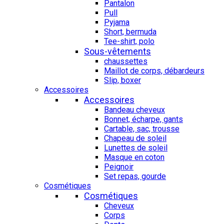
Pantalon
Pull
Pyjama
Short, bermuda
Tee-shirt, polo
Sous-vêtements
chaussettes
Maillot de corps, débardeurs
Slip, boxer
Accessoires
Accessoires
Bandeau cheveux
Bonnet, écharpe, gants
Cartable, sac, trousse
Chapeau de soleil
Lunettes de soleil
Masque en coton
Peignoir
Set repas, gourde
Cosmétiques
Cosmétiques
Cheveux
Corps