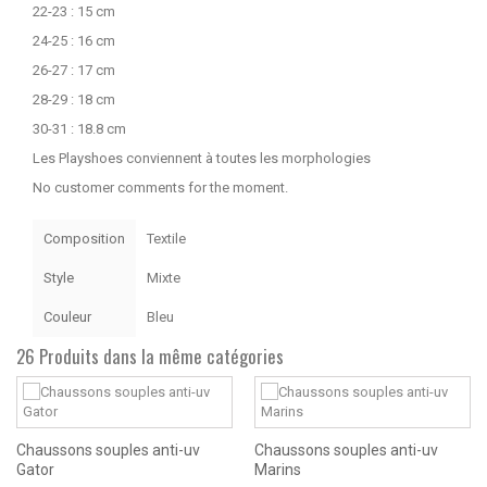
22-23 : 15 cm
24-25 : 16 cm
26-27 : 17 cm
28-29 : 18 cm
30-31 : 18.8 cm
Les Playshoes conviennent à toutes les morphologies
No customer comments for the moment.
Composition
Textile
Style
Mixte
Couleur
Bleu
26 Produits dans la même catégories
Chaussons souples anti-uv
Chaussons souples anti-uv
Gator
Marins