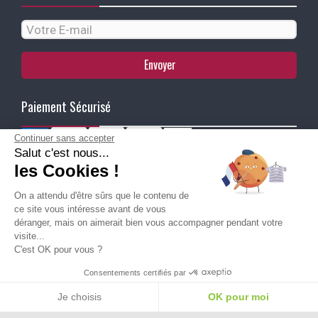
Envoyer
Paiement Sécurisé
Continuer sans accepter
Salut c'est nous...
Ma Livraison
les Cookies !
On a attendu d'être sûrs que le contenu de
ce site vous intéresse avant de vous
déranger, mais on aimerait bien vous accompagner pendant votre
visite...
C'est OK pour vous ?
Besoin d'aide pour choisir une
Consentements certifiés par
taille ou une pointure ?
Je choisis
OK pour moi