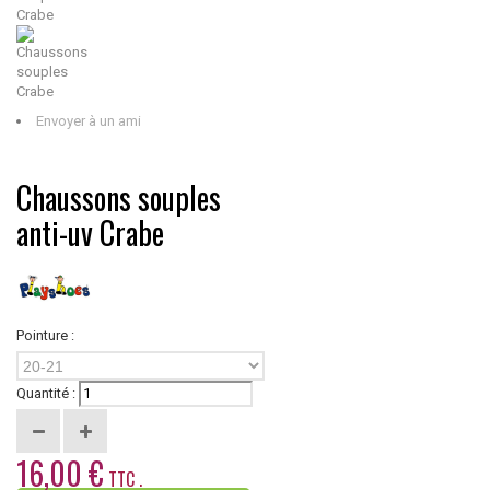
Envoyer à un ami
Chaussons souples
anti-uv Crabe
Pointure :
20-21
Quantité :
16,00 €
TTC .