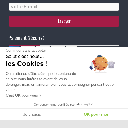
Envoyer
Paiement Sécurisé
Continuer sans accepter
Salut c'est nous...
Ma Livraison
les Cookies !
On a attendu d'être sûrs que le contenu de
ce site vous intéresse avant de vous
déranger, mais on aimerait bien vous accompagner pendant votre
visite...
C'est OK pour vous ?
Besoin d'aide pour choisir une
Consentements certifiés par
taille ou une pointure ?
Je choisis
OK pour moi
Plateforme de Gestion du Consentement : Personnalisez vos Options
Axeptio consent