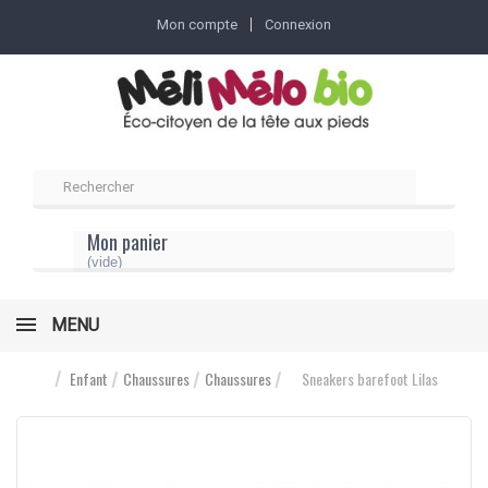
Mon compte
Connexion
Mon panier
(vide)
MENU
Enfant
Chaussures
Chaussures
Sneakers barefoot Lilas