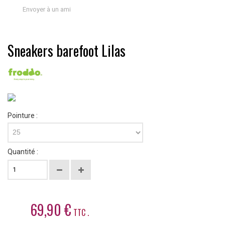
Envoyer à un ami
Sneakers barefoot Lilas
Pointure :
25
Quantité :
69,90 €
TTC .