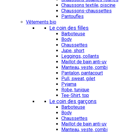
Chaussons textile, piscine
Chaussons-chaussettes
Pantoufles
Vêtements bio
Le coin des filles
Barboteuse
Body
Chaussettes
Jupe, short
Leggings, collants
Maillot de bain anti-uv
Manteau, veste, combi
Pantalon, pantacourt
Pull, sweat, gilet
Pyjama
Robe, tunique
Tee-Shirt, top
Le coin des garçons
Barboteuse
Body
Chaussettes
Maillot de bain anti-uv
Manteau, veste, combi