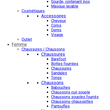
Gourde, contenant inox
Masque lavable
Cosmétiques
Accessoires
Cheveux
Corps
Dents
Visage
Outlet
Femme
Chaussures / Chaussons
Chaussures
Barefoot
Bottes fourrées
Chaussures
Sandales
Tongs
Chaussons
Babouches
Chaussons cuir souple
Chaussons souples fourrés
Chaussons-chaussettes
Pantoufles