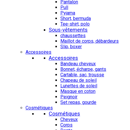
Pantalon
Pull
Pyjama
Short, bermuda
Tee-shirt, polo
Sous-vêtements
chaussettes
Maillot de corps, débardeurs
Slip, boxer
Accessoires
Accessoires
Bandeau cheveux
Bonnet, écharpe, gants
Cartable, sac, trousse
Chapeau de soleil
Lunettes de soleil
Masque en coton
Peignoir
Set repas, gourde
Cosmétiques
Cosmétiques
Cheveux
Corps