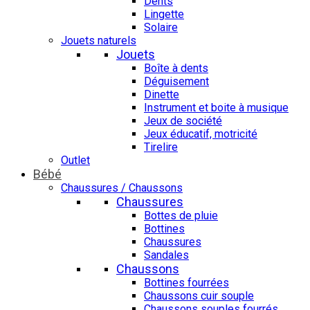
Dents
Lingette
Solaire
Jouets naturels
Jouets
Boîte à dents
Déguisement
Dinette
Instrument et boite à musique
Jeux de société
Jeux éducatif, motricité
Tirelire
Outlet
Bébé
Chaussures / Chaussons
Chaussures
Bottes de pluie
Bottines
Chaussures
Sandales
Chaussons
Bottines fourrées
Chaussons cuir souple
Chaussons souples fourrés