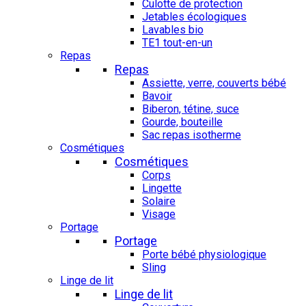
Culotte de protection
Jetables écologiques
Lavables bio
TE1 tout-en-un
Repas
Repas
Assiette, verre, couverts bébé
Bavoir
Biberon, tétine, suce
Gourde, bouteille
Sac repas isotherme
Cosmétiques
Cosmétiques
Corps
Lingette
Solaire
Visage
Portage
Portage
Porte bébé physiologique
Sling
Linge de lit
Linge de lit