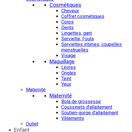
Cosmétiques
Cheveux
Coffret cosmétiques
Corps
Dents
Lingettes, gant
Serviette, Fouta
Serviettes intimes, coupelles
menstruelles
Visage
Maquillage
Lèvres
Ongles
Teint
Yeux
Maternité
Maternité
Bola de grossesse
Coussinets d'allaitement
Soutien-gorge d'allaitement
Vêtements
Outlet
Enfant