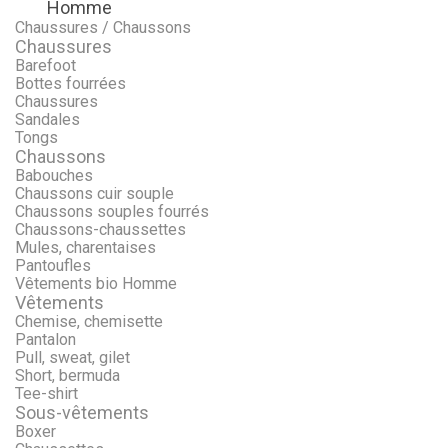
Homme
Menu
Retour
Chaussures / Chaussons
Chaussures
Barefoot
Bottes fourrées
Chaussures
Sandales
Tongs
Chaussons
Babouches
Chaussons cuir souple
Chaussons souples fourrés
Chaussons-chaussettes
Mules, charentaises
Pantoufles
Vêtements bio Homme
Vêtements
Chemise, chemisette
Pantalon
Pull, sweat, gilet
Short, bermuda
Tee-shirt
Sous-vêtements
Boxer