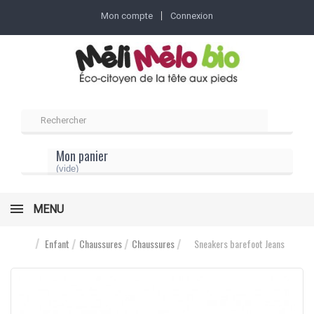
Mon compte
Connexion
Mon panier
(vide)
MENU
Enfant
Chaussures
Chaussures
Sneakers barefoot Jeans