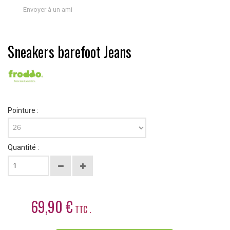
Envoyer à un ami
Sneakers barefoot Jeans
Pointure :
26
Quantité :
69,90 €
TTC .