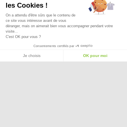
Ma Livraison
les Cookies !
On a attendu d'être sûrs que le contenu de
ce site vous intéresse avant de vous
déranger, mais on aimerait bien vous accompagner pendant votre
visite...
C'est OK pour vous ?
Besoin d'aide pour choisir une
Consentements certifiés par
taille ou une pointure ?
Je choisis
OK pour moi
Plateforme de Gestion du Consentement : Personnalisez vos Options
Axeptio consent
Notre plateforme vous permet d'adapter et de gérer vos paramètres de confide