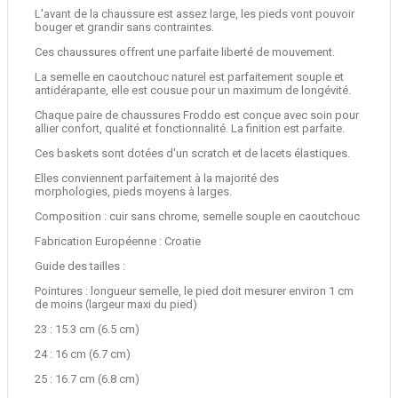
L'avant de la chaussure est assez large, les pieds vont pouvoir
bouger et grandir sans contraintes.
Ces chaussures offrent une parfaite liberté de mouvement.
La semelle en caoutchouc naturel est parfaitement souple et
antidérapante, elle est cousue pour un maximum de longévité.
Chaque paire de chaussures Froddo est conçue avec soin pour
allier confort, qualité et fonctionnalité. La finition est parfaite.
Ces baskets sont dotées d'un scratch et de lacets élastiques.
Elles conviennent parfaitement à la majorité des
morphologies, pieds moyens à larges.
Composition : cuir sans chrome, semelle souple en caoutchouc
Fabrication Européenne : Croatie
Guide des tailles :
Pointures : longueur semelle, le pied doit mesurer environ 1 cm
de moins (largeur maxi du pied)
23 : 15.3 cm (6.5 cm)
24 : 16 cm (6.7 cm)
25 : 16.7 cm (6.8 cm)