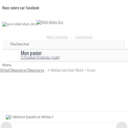
Nous suivre sur Facebook
Mon compte
Connexion
Mon panier
0
Produit
Produits
(vide)
Menu
Enfant
>
Chaussures
>
Chaussures
>
>
F-Motion barefoot White + Green