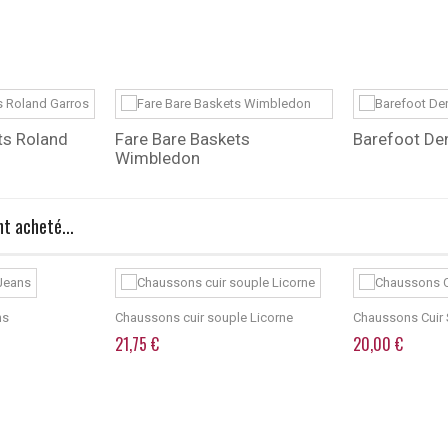
ts Roland
Fare Bare Baskets
Barefoot De
Wimbledon
t acheté...
ns
Chaussons cuir souple Licorne
Chaussons Cuir
21,75 €
20,00 €