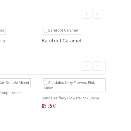
nis
Barefoot Caramel
Fare Bare
 Souple Miami
Sneakers b
Sandales flexy Flowers Pink Shine
69,90 €
65,95 €