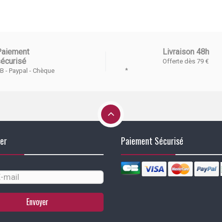
Paiement
Livraison 48h
écurisé
Offerte dès 79 €
*
B - Paypal - Chèque
er
Paiement Sécurisé
Envoyer
identialité, en garantissant la conformité avec les réglementations. Personn