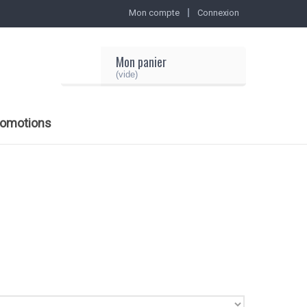
Mon compte
Connexion
Mon panier
(vide)
romotions