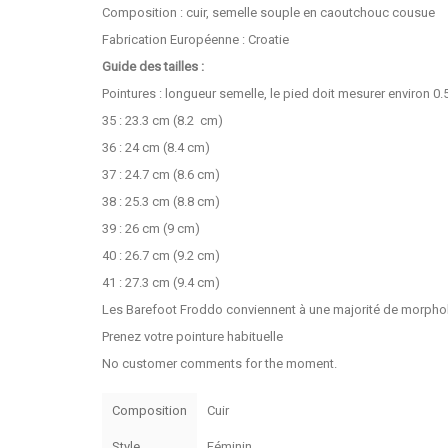
Composition : cuir, semelle souple en caoutchouc cousue
Fabrication Européenne : Croatie
Guide des tailles :
Pointures : longueur semelle, le pied doit mesurer environ 0
35 : 23.3 cm (8.2 cm)
36 : 24 cm (8.4 cm)
37 : 24.7 cm (8.6 cm)
38 : 25.3 cm (8.8 cm)
39 : 26 cm (9 cm)
40 : 26.7 cm (9.2 cm)
41 : 27.3 cm (9.4 cm)
Les Barefoot Froddo conviennent à une majorité de morpho
Prenez votre pointure habituelle
No customer comments for the moment.
Composition
Cuir
Style
Féminin