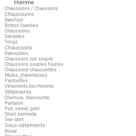
Homme
Menu
Retour
Chaussures / Chaussons
Chaussures
Barefoot
Bottes fourrées
Chaussures
Sandales
Tongs
Chaussons
Babouches
Chaussons cuir souple
Chaussons souples fourrés
Chaussons-chaussettes
Mules, charentaises
Pantoufles
Vêtements bio Homme
Vêtements
Chemise, chemisette
Pantalon
Pull, sweat, gilet
Short, bermuda
Tee-shirt
Sous-vêtements
Boxer