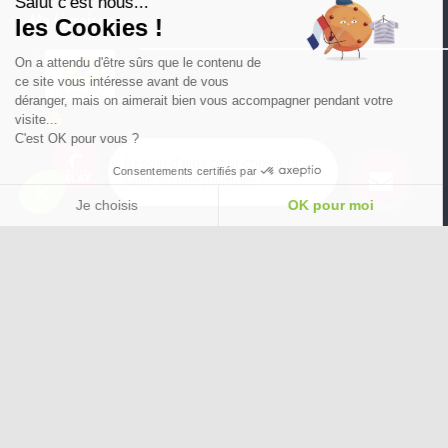
Salut c'est nous...
Ma Livraison
les Cookies !
On a attendu d'être sûrs que le contenu de
ce site vous intéresse avant de vous
déranger, mais on aimerait bien vous accompagner pendant votre
visite...
C'est OK pour vous ?
Besoin d'aide pour choisir une
Consentements certifiés par
taille ou une pointure ?
Je choisis
OK pour moi
Plateforme de Gestion du Consentement : Personnalisez vos Options
Axeptio consent
Notre plateforme vous permet d'adapter et de gérer vos paramètres de confide