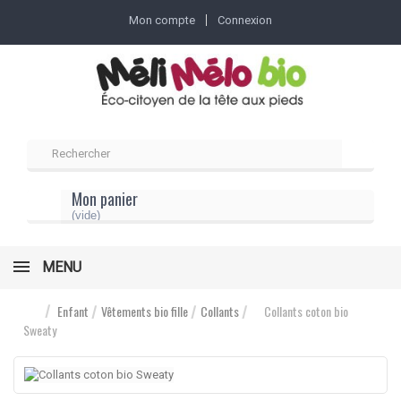
Mon compte
Connexion
Mon panier
(vide)
MENU
Enfant
Vêtements bio fille
Collants
Collants coton bio
Sweaty