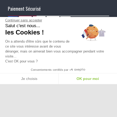
Paiement Sécurisé
Continuer sans accepter
Salut c'est nous...
Ma Livraison
les Cookies !
On a attendu d'être sûrs que le contenu de
ce site vous intéresse avant de vous
déranger, mais on aimerait bien vous accompagner pendant votre
visite...
C'est OK pour vous ?
Besoin d'aide pour choisir une
Consentements certifiés par
taille ou une pointure ?
Je choisis
OK pour moi
Plateforme de Gestion du Consentement : Personnalisez vos Options
Axeptio consent
Notre plateforme vous permet d'adapter et de gérer vos paramètres de confide