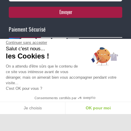
Envoyer
Paiement Sécurisé
Continuer sans accepter
Salut c'est nous...
Ma Livraison
les Cookies !
On a attendu d'être sûrs que le contenu de
ce site vous intéresse avant de vous
déranger, mais on aimerait bien vous accompagner pendant votre
visite...
C'est OK pour vous ?
Besoin d'aide pour choisir une
Consentements certifiés par
taille ou une pointure ?
Je choisis
OK pour moi
Plateforme de Gestion du Consentement : Personnalisez vos Options
Axeptio consent
Notre plateforme vous permet d'adapter et de gérer vos paramètres de confide