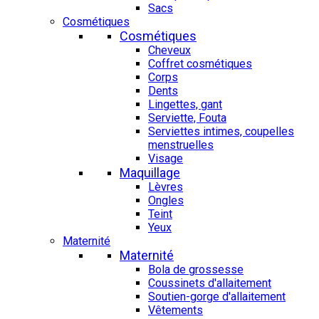
Sacs
Cosmétiques
Cosmétiques
Cheveux
Coffret cosmétiques
Corps
Dents
Lingettes, gant
Serviette, Fouta
Serviettes intimes, coupelles
menstruelles
Visage
Maquillage
Lèvres
Ongles
Teint
Yeux
Maternité
Maternité
Bola de grossesse
Coussinets d'allaitement
Soutien-gorge d'allaitement
Vêtements