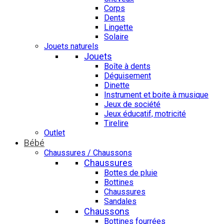
Corps
Dents
Lingette
Solaire
Jouets naturels
Jouets
Boîte à dents
Déguisement
Dinette
Instrument et boite à musique
Jeux de société
Jeux éducatif, motricité
Tirelire
Outlet
Bébé
Chaussures / Chaussons
Chaussures
Bottes de pluie
Bottines
Chaussures
Sandales
Chaussons
Bottines fourrées