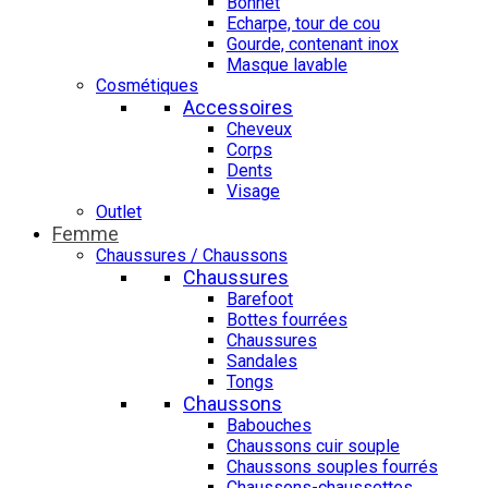
Bonnet
Echarpe, tour de cou
Gourde, contenant inox
Masque lavable
Cosmétiques
Accessoires
Cheveux
Corps
Dents
Visage
Outlet
Femme
Chaussures / Chaussons
Chaussures
Barefoot
Bottes fourrées
Chaussures
Sandales
Tongs
Chaussons
Babouches
Chaussons cuir souple
Chaussons souples fourrés
Chaussons-chaussettes