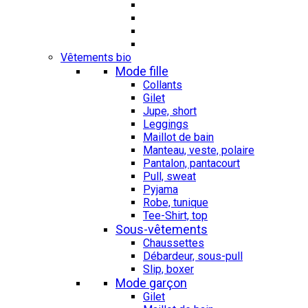
Vêtements bio
Mode fille
Collants
Gilet
Jupe, short
Leggings
Maillot de bain
Manteau, veste, polaire
Pantalon, pantacourt
Pull, sweat
Pyjama
Robe, tunique
Tee-Shirt, top
Sous-vêtements
Chaussettes
Débardeur, sous-pull
Slip, boxer
Mode garçon
Gilet