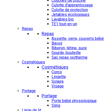
Couches de piscine
Culotte d'apprentissage
Culotte de protection
Jetables écologiques
Lavables bio
TE1 tout-en-un
Repas
Repas
Assiette, verre, couverts bébé
Bavoir
Biberon, tétine, suce
Gourde, bouteille
Sac repas isotherme
Cosmétiques
Cosmétiques
Corps
Lingette
Solaire
Visage
Portage
Portage
Porte bébé physiologique
Sling
Linge de lit